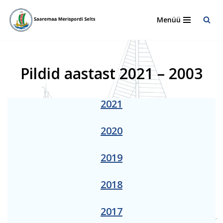
Menüü
Skip
to
content
Pildid aastast 2021 – 2003
2021
2020
2019
2018
2017