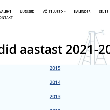
VALEHT
UUDISED
VÕISTLUSED
KALENDER
SELTSI
ONTAKT
ldid aastast 2021-2
2015
2014
2013