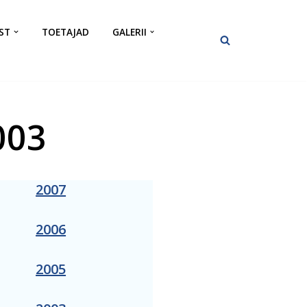
ST
TOETAJAD
GALERII
003
2007
2006
2005