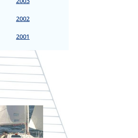
2003
2002
2001