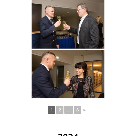
1
2
...
8
►