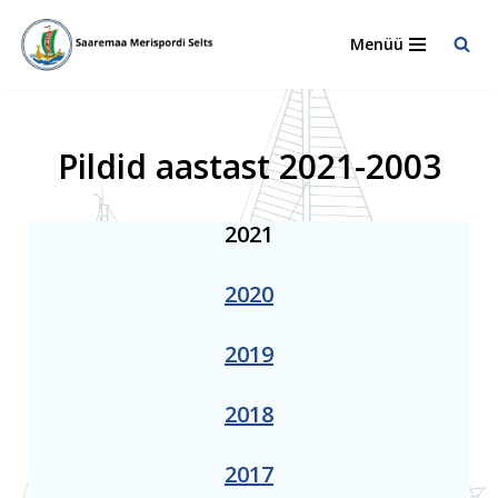
Menüü
Skip
to
content
Pildid aastast 2021-2003
2021
2020
2019
2018
2017