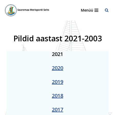
Menüü
Skip
to
content
Pildid aastast 2021-2003
2021
2020
2019
2018
2017