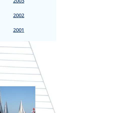
2003
2002
2001