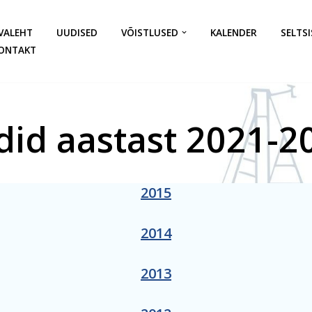
VALEHT
UUDISED
VÕISTLUSED
KALENDER
SELTSI
ONTAKT
ldid aastast 2021-2
2015
2014
2013