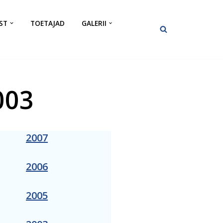
ST
TOETAJAD
GALERII
003
2007
2006
2005