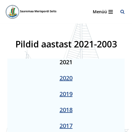
Menüü
Skip
to
content
Pildid aastast 2021-2003
2021
2020
2019
2018
2017