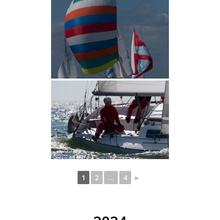
1
2
...
4
►