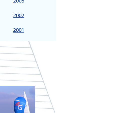
2003
2002
2001