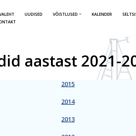
VALEHT
UUDISED
VÕISTLUSED
KALENDER
SELTSI
ONTAKT
ldid aastast 2021-2
2015
2014
2013