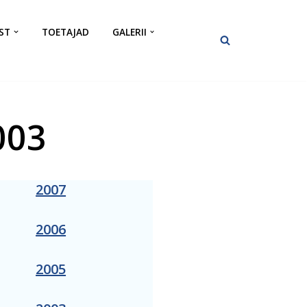
ST
TOETAJAD
GALERII
003
2007
2006
2005