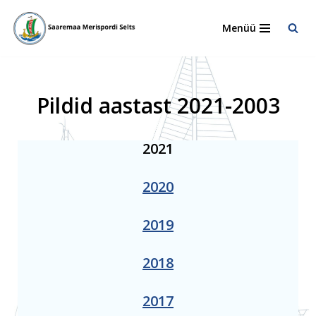
Menüü
Skip
to
content
Pildid aastast 2021-2003
2021
2020
2019
2018
2017