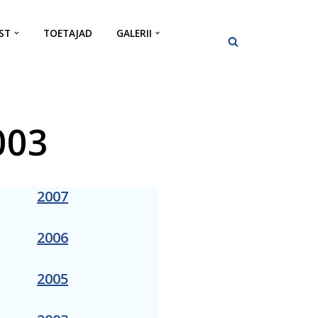
ST
TOETAJAD
GALERII
003
2007
2006
2005