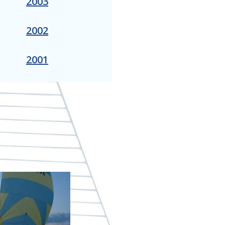
2003
2002
2001