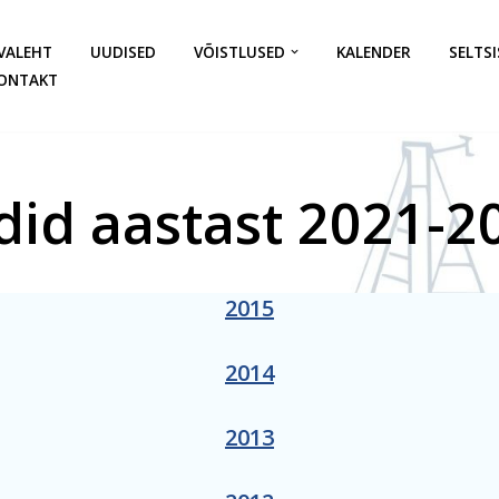
VALEHT
UUDISED
VÕISTLUSED
KALENDER
SELTSI
ONTAKT
ldid aastast 2021-2
2015
2014
2013