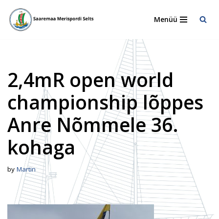
Menüü
Skip
to
content
2,4mR open world
championship lõppes
Anre Nõmmele 36.
kohaga
by
Martin