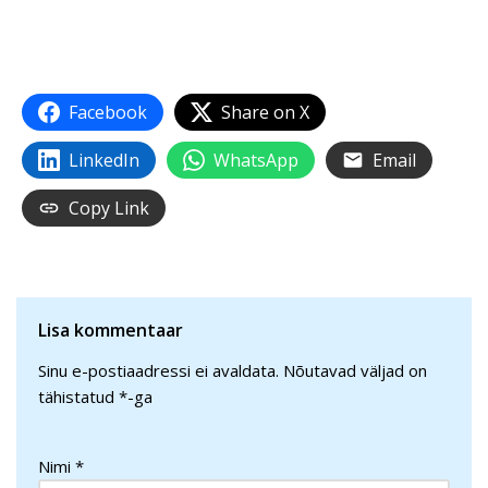
Facebook
Share on X
LinkedIn
WhatsApp
Email
Copy Link
Lisa kommentaar
Sinu e-postiaadressi ei avaldata.
Nõutavad väljad on
tähistatud
*
-ga
Nimi
*