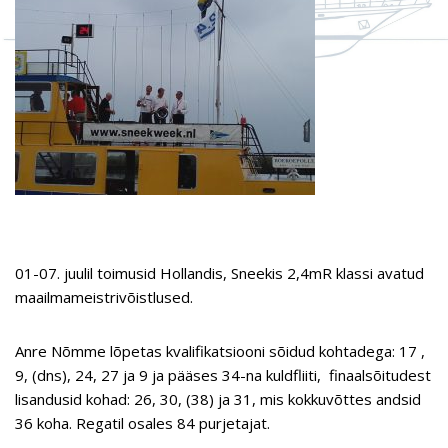
01-07. juulil toimusid Hollandis, Sneekis 2,4mR klassi avatud
maailmameistrivõistlused.
Anre Nõmme lõpetas kvalifikatsiooni sõidud kohtadega: 17 ,
9, (dns), 24, 27 ja 9 ja pääses 34-na kuldfliiti, finaalsõitudest
lisandusid kohad: 26, 30, (38) ja 31, mis kokkuvõttes andsid
36 koha. Regatil osales 84 purjetajat.