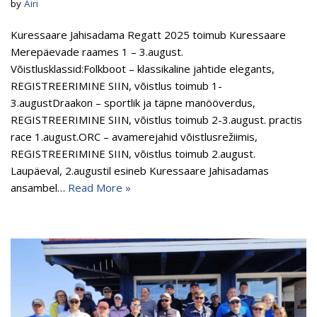
by
Airi
Kuressaare Jahisadama Regatt 2025 toimub Kuressaare
Merepäevade raames 1 – 3.august.
Võistlusklassid:Folkboot – klassikaline jahtide elegants,
REGISTREERIMINE SIIN, võistlus toimub 1-
3.augustDraakon – sportlik ja täpne manööverdus,
REGISTREERIMINE SIIN, võistlus toimub 2-3.august. practis
race 1.august.ORC – avamerejahid võistlusrežiimis,
REGISTREERIMINE SIIN, võistlus toimub 2.august.
Laupäeval, 2.augustil esineb Kuressaare Jahisadamas
ansambel…
Read More »