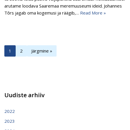
arutame loodava Saaremaa meremuuseumi ideid. Johannes
Tõrs jagab oma kogemusi ja räägib,…
Read More »
1
2
Järgmine »
Uudiste arhiiv
2022
2023