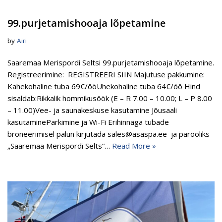
99.purjetamishooaja lõpetamine
by
Airi
Saaremaa Merispordi Seltsi 99.purjetamishooaja lõpetamine.
Registreerimine: REGISTREERI SIIN Majutuse pakkumine:
Kahekohaline tuba 69€/ööÜhekohaline tuba 64€/öö Hind
sisaldab:Rikkalik hommikusöök (E – R 7.00 – 10.00; L – P 8.00
– 11.00)Vee- ja saunakeskuse kasutamine Jõusaali
kasutamineParkimine ja Wi-Fi Erihinnaga tubade
broneerimisel palun kirjutada sales@asaspa.ee ja parooliks
„Saaremaa Merispordi Selts“…
Read More »