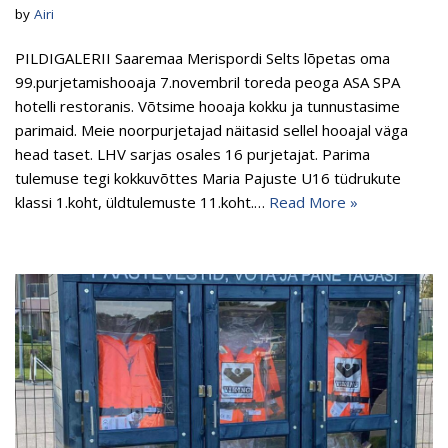
by
Airi
PILDIGALERII Saaremaa Merispordi Selts lõpetas oma
99.purjetamishooaja 7.novembril toreda peoga ASA SPA
hotelli restoranis. Võtsime hooaja kokku ja tunnustasime
parimaid. Meie noorpurjetajad näitasid sellel hooajal väga
head taset. LHV sarjas osales 16 purjetajat. Parima
tulemuse tegi kokkuvõttes Maria Pajuste U16 tüdrukute
klassi 1.koht, üldtulemuste 11.koht.…
Read More »