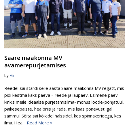
Saare maakonna MV
avamerepurjetamises
by
Airi
Reedel sai stardi selle aasta Saare maakonna MV regatt, mis
pidi kestma kaks päeva – reede ja laupäev. Esimene päev
kinkis meile ideaalse purjetamisilma- mõnus loode-põhjatuul,
päikesepaiste, hea briis ja rada, mis lisas põnevust igal
sammul. Sõita sai kõikidel halssidel, kes spinnakeridega, kes
ilma. Hea…
Read More »