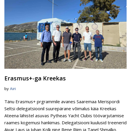
Erasmus+-ga Kreekas
by
Airi
Tänu Erasmus+ prgrammile avanes Saaremaa Merispordi
Seltsi delegatsioonil suurepärane võimalus käia Kreekas
Ateena lähistel asuvas Pytheas Yacht Clubis töövarjutamise
raames kogemusi hankimas. Delegatsiooni kuulusid treenerid
Aivar Laus ja Juhan Kolk ning Rene Riim ja Tanel Shmalko.