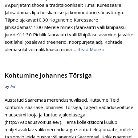
99.purjetamishooaja traditsiooniliselt 1.mai Kuressaare
Jahisadamas lipu heiskamise ja kommodoori sõnavõtuga.
Täpne ajakava:10:30 Koguneme Kuressaare
Jahisadamas11:00 Merele minek (faarvaatri valli läbipääsu
juurde)11:30 Pidulik faarvaatri valli läbipääsu avamine ja väike
sõit lahel (osalevad treenerid, noorpurjetajad). Kohtade
olemasolul võimalik kaasa minna.…
Read More »
Kohtumine Johannes Tõrsiga
by
Airi
Austatud Saaremaa merendushuvilised, Kutsume Teid
kohtuma saarlase Johannes Tõrsiga, Lagedi vabadusvõitluse
muuseumi looja ja tuntud ajaloolasega
(http://vabadusvoitlus.ee/). Tema kollektsiooni kuulub
muljetavaldav valik merendusega seotud eksponaate, millele
ta soovib leida püsiva väljapaneku Saaremaal. Kokkusaamisel