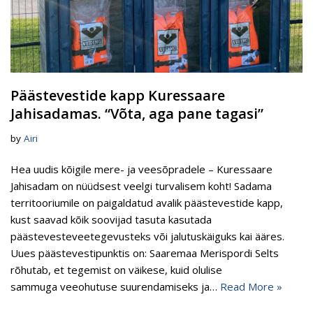
Päästevestide kapp Kuressaare
Jahisadamas. “Võta, aga pane tagasi”
by
Airi
Hea uudis kõigile mere- ja veesõpradele – Kuressaare
Jahisadam on nüüdsest veelgi turvalisem koht! Sadama
territooriumile on paigaldatud avalik päästevestide kapp,
kust saavad kõik soovijad tasuta kasutada
päästevesteveetegevusteks või jalutuskäiguks kai ääres.
Uues päästevestipunktis on: Saaremaa Merispordi Selts
rõhutab, et tegemist on väikese, kuid olulise
sammuga veeohutuse suurendamiseks ja…
Read More »