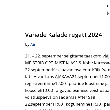
o
j
Vanade Kalade regatt 2024
by
Airi
21. – 22. september selgitame taaskord v
MEISTRID OPTIMIST KLASSIS. Koht: Kuressaa
22.septemberKes saavad osaleda: Kõik “Va
läbi Aivar Laus AJAKAVA21.september11:00
registreerimine12:00 paatide loosimine ja 
koosolek13:00 algavad esimese võistluspäe
võistluspäeva on sadamas After Sail
22.september11:00 kogunemine11:30 paati