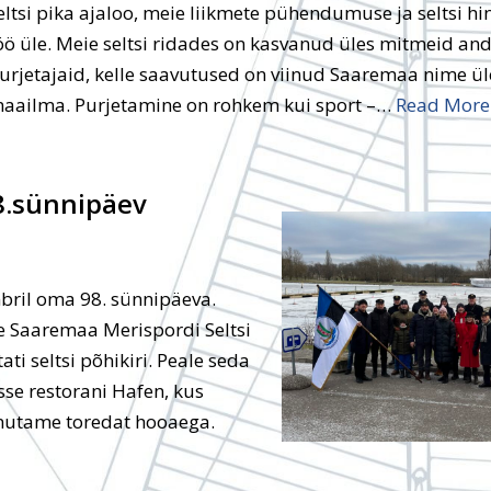
eltsi pika ajaloo, meie liikmete pühendumuse ja seltsi h
öö üle. Meie seltsi ridades on kasvanud üles mitmeid an
urjetajaid, kelle saavutused on viinud Saaremaa nime ü
aailma. Purjetamine on rohkem kui sport –…
Read More
8.sünnipäev
bril oma 98. sünnipäeva.
e Saaremaa Merispordi Seltsi
ati seltsi põhikiri. Peale seda
se restorani Hafen, kus
enutame toredat hooaega.