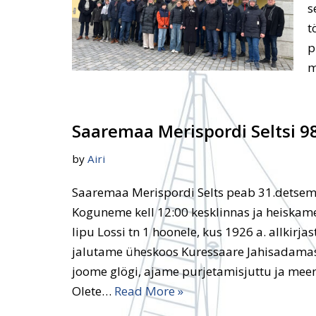
s
t
p
m
Saaremaa Merispordi Seltsi 9
by
Airi
Saaremaa Merispordi Selts peab 31.detsem
Koguneme kell 12:00 kesklinnas ja heiskam
lipu Lossi tn 1 hoonele, kus 1926 a. allkirjast
jalutame üheskoos Kuressaare Jahisadamas
joome glögi, ajame purjetamisjuttu ja me
Olete…
Read More »