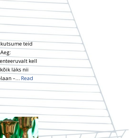
s kutsume teid
 Aeg:
nteeruvalt kell
õik läks nii
iplaan –…
Read