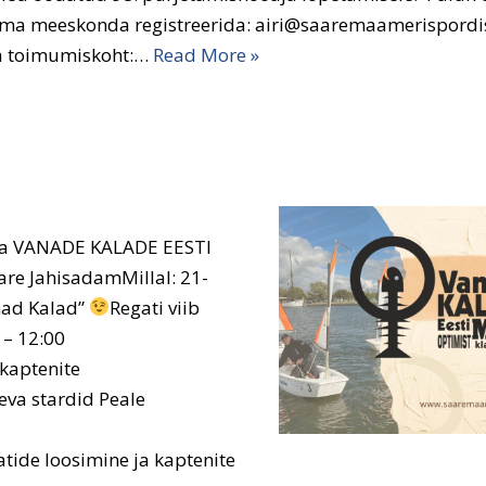
ma meeskonda registreerida: airi@saaremaamerispordise
a toimumiskoht:…
Read More »
älja VANADE KALADE EESTI
re JahisadamMillal: 21-
nad Kalad”
Regati viib
 – 12:00
kaptenite
va stardid Peale
de loosimine ja kaptenite