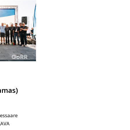
amas)
essaare
 KAVA