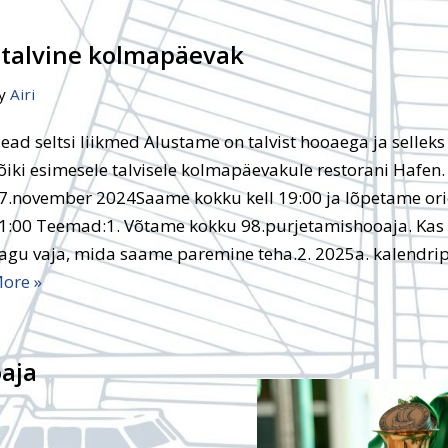
I talvine kolmapäevak
y
Airi
ead seltsi liikmed Alustame on talvist hooaega ja sellek
õiki esimesele talvisele kolmapäevakule restorani Hafen.
7.november 2024Saame kokku kell 19:00 ja lõpetame orie
1:00 Teemad:1. Võtame kokku 98.purjetamishooaja. Kas k
agu vaja, mida saame paremine teha.2. 2025a. kalendr
ore »
aja