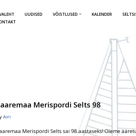
VALEHT
UUDISED
VÕISTLUSED
KALENDER
SELTSI
ONTAKT
Saaremaa Merispordi Selts 98
y
Airi
aaremaa Merispordi Selts sai 98.aastaseks! Oleme ääre