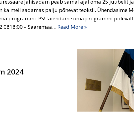
uressaare Jahisadam peab samal ajal oma 25.juubelit ja
n ka meil sadamas palju põnevat teoksil. Ühendasime 
ma programmi. PS! täiendame oma programmi pideval
2.0818:00 – Saaremaa…
Read More »
um 2024