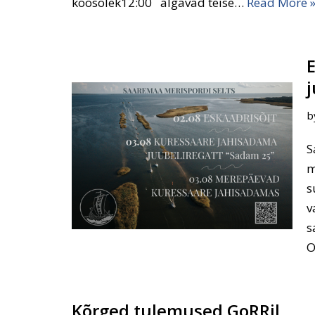
koosolek12:00 algavad teise…
Read More 
b
S
m
s
v
s
O
Kõrged tulemused GoRRil