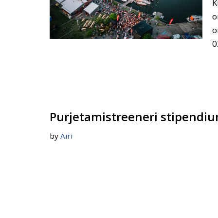
K
o
o
0
Purjetamistreeneri stipendi
by
Airi