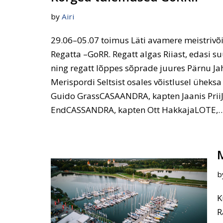
by
Airi
29.06–05.07 toimus Läti avamere meistrivõi
Regatta –GoRR. Regatt algas Riiast, edasi 
ning regatt lõppes sõprade juures Pärnu J
Merispordi Seltsist osales võistlusel üheks
Guido GrassCASAANDRA, kapten Jaanis Prii
EndCASSANDRA, kapten Ott HakkajaLOTE,
b
K
R