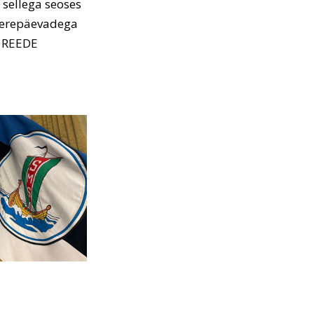
 sellega seoses
Merepäevadega
t REEDE