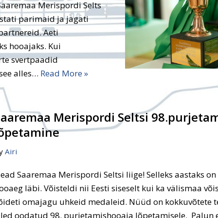
 Saaremaa Merispordi Selts
tati parimaid ja jagati
partnereid. Aeti
ks hooajaks. Kui
rte svertpaadid
 see alles…
Read More »
Saaremaa Merispordi Seltsi 98.purjeta
lõpetamine
y
Airi
ead Saaremaa Merispordi Seltsi liige! Selleks aastaks o
ooaeg läbi. Võisteldi nii Eesti siseselt kui ka välismaa võis
õideti omajagu uhkeid medaleid. Nüüd on kokkuvõtete t
led oodatud 98. purjetamishooaja lõpetamisele. Palun 