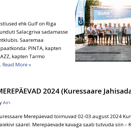
stlused ehk Gulf on Riga
suunduti Salacgriva sadamasse
ahtklubis. Saaremaa
a paatkonda: PINTA, kapten
JAZZ, kapten Tarmo
…
Read More »
MEREPÄEVAD 2024 (Kuressaare Jahisad
y
Airi
uressaare Merepäevad toimuvad 02-03.august 2024 Kur
aiekivi säärel. Merepäevade kavaga saab tutvuda siin –