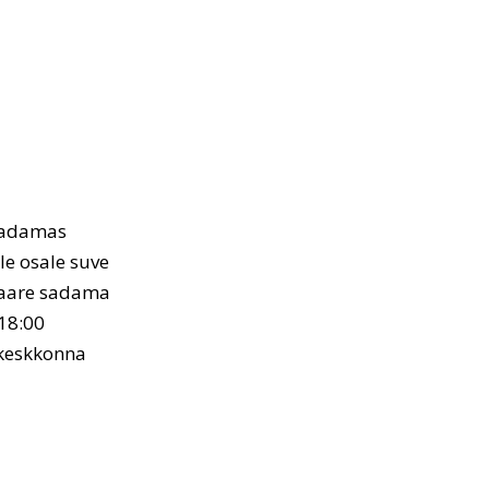
sadamas
le osale suve
saare sadama
 18:00
 keskkonna