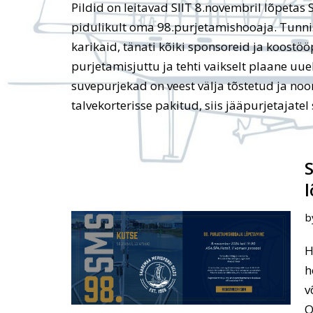
Pildid on leitavad SIIT 8.novembril lõpetas
pidulikult oma 98.purjetamishooaja. Tunnis
karikaid, tänati kõiki sponsoreid ja koostöö
purjetamisjuttu ja tehti vaikselt plaane uue
suvepurjekad on veest välja tõstetud ja noo
talvekorterisse pakitud, siis jääpurjetajatel
b
H
h
v
O