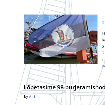
b
H
k
2
2
n
M
Lõpetasime 98.purjetamishoo
by
Airi