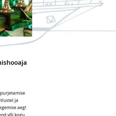
mishooaja
n purjetamise
tlustel ja
egemise aeg!
end või kogu