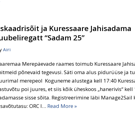
»
Eskaadrisõit ja Kuressaare Jahisadama
juubeliregatt “Sadam 25”
y
Airi
aaremaa Merepäevade raames toimub Kuressaare Jahi
itmeid põnevaid tegevusi. Säti oma alus pidurüüse ja tu
uurimal merepeol Koguneme alustega kell 17:40 Kures
astuvõtu poi juures, et siis kõik üheskoos „hanerivis“ kell
adamasse sisse sõita. Registreerimine läbi Manage2Sail
savõtutasu: ORC I…
Read More »