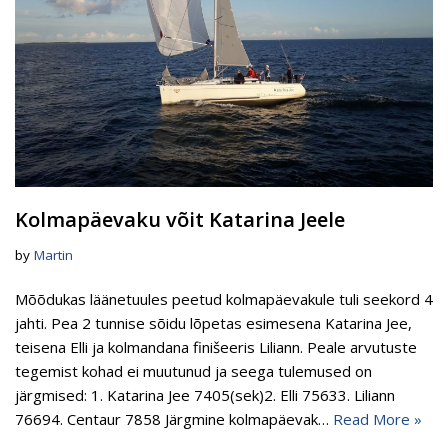
Kolmapäevaku võit Katarina Jeele
by
Martin
Mõõdukas läänetuules peetud kolmapäevakule tuli seekord 4
jahti. Pea 2 tunnise sõidu lõpetas esimesena Katarina Jee,
teisena Elli ja kolmandana finišeeris Liliann. Peale arvutuste
tegemist kohad ei muutunud ja seega tulemused on
järgmised: 1. Katarina Jee 7405(sek)2. Elli 75633. Liliann
76694. Centaur 7858 Järgmine kolmapäevak…
Read More »