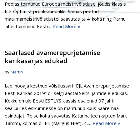
Poolas toimunud Euroopa meistrivõistlusel jõudis klassis
Ice-Optimist pronksmedalile. Samas peetud
maailmameistrivõistlustel saavutas ta 4. koha ning Pärnu
lahel toimunud Eesti…
Read More »
Saarlased avamerepurjetamise
karikasarjas edukad
by
Martin
Läbi hooaja kestnud võistlussari “EJL Avamerepurjetamise
Eesti Karikas 2019” oli selgi aastal Seltsi jahtidele edukas.
Kokku on üle Eesti ESTLYS klassis osalenud 97 jahti,
sealjuures esikümnesse on mahtunud kuus Saaremaa
esindajat. Teise koha saavutas Katarina Jee (kapten Mart
Tamm), kolmas oli Elli (Margus Hiet), 4.…
Read More »