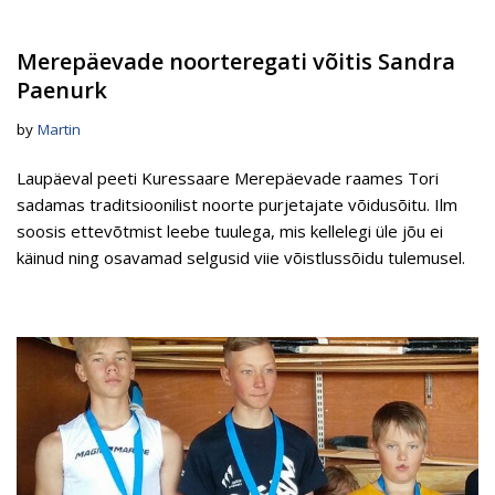
Merepäevade noorteregati võitis Sandra
Paenurk
by
Martin
Laupäeval peeti Kuressaare Merepäevade raames Tori
sadamas traditsioonilist noorte purjetajate võidusõitu. Ilm
soosis ettevõtmist leebe tuulega, mis kellelegi üle jõu ei
käinud ning osavamad selgusid viie võistlussõidu tulemusel.