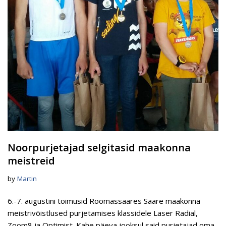
Noorpurjetajad selgitasid maakonna
meistreid
by
Martin
6.-7. augustini toimusid Roomassaares Saare maakonna
meistrivõistlused purjetamises klassidele Laser Radial,
Zoom8 ja Optimist. Kahe päeva jooksul said purjetajad oma