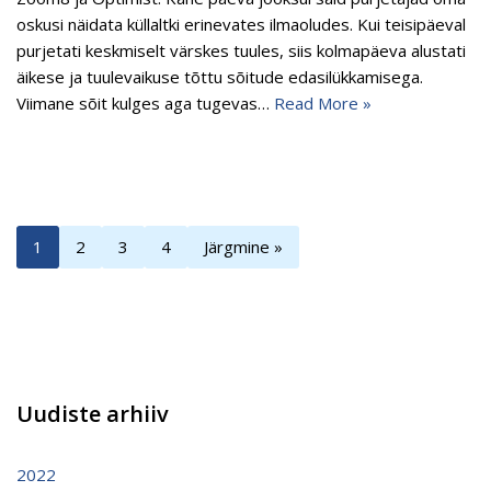
oskusi näidata küllaltki erinevates ilmaoludes. Kui teisipäeval
purjetati keskmiselt värskes tuules, siis kolmapäeva alustati
äikese ja tuulevaikuse tõttu sõitude edasilükkamisega.
Viimane sõit kulges aga tugevas…
Read More »
1
2
3
4
Järgmine »
Uudiste arhiiv
2022