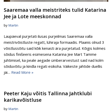
Saaremaa valla meistriteks tulid Katarina
Jee ja Lote meeskonnad
by
Martin
Laupäeval purjetati ilusas purjeilmas Saaremaa valla
meistrivõistluste regatt, lühiraja formaadis. Plaanis olnud 3
võistlussõitu said kõik kenasti ära purjetatud. Kõigis kolmes
sõidus finišeeris esimesena Katarina Jee Mart Tamme
juhtimisel, ka peale aegade ümberarvestust said nad kolm
sõiduvõitu ja kindla regati esikoha. Väikeste jahtide duellis
jäi…
Read More »
Peeter Kaju võitis Tallinna Jahtklubi
karikavõistluse
by
Martin