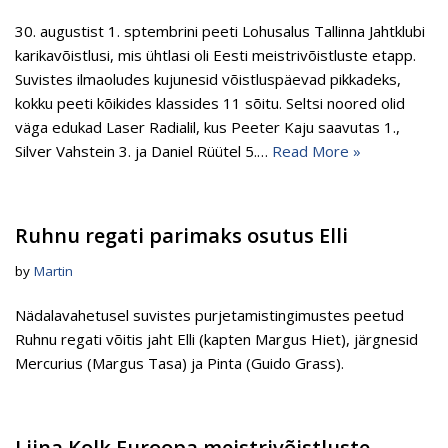
30. augustist 1. sptembrini peeti Lohusalus Tallinna Jahtklubi
karikavõistlusi, mis ühtlasi oli Eesti meistrivõistluste etapp.
Suvistes ilmaoludes kujunesid võistluspäevad pikkadeks,
kokku peeti kõikides klassides 11 sõitu. Seltsi noored olid
väga edukad Laser Radialil, kus Peeter Kaju saavutas 1.,
Silver Vahstein 3. ja Daniel Rüütel 5.…
Read More »
Ruhnu regati parimaks osutus Elli
by
Martin
Nädalavahetusel suvistes purjetamistingimustes peetud
Ruhnu regati võitis jaht Elli (kapten Margus Hiet), järgnesid
Mercurius (Margus Tasa) ja Pinta (Guido Grass).
Liina Kolk Euroopa meistrivõistluste