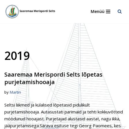
Menüü
Skip
to
content
2019
Saaremaa Merispordi Selts lõpetas
purjetamishooaja
by
Martin
Seltsi liikmed ja külalised lõpetasid pidulikult
purjetamishooaja. Autasustati parimaid ja tehti kokkuvõtteid
möödunud hooajast. Purjetajad alustasid aastat, nagu ikka,
jääpurjetamisega.Särava esituse tegi Georg Paomees, kes