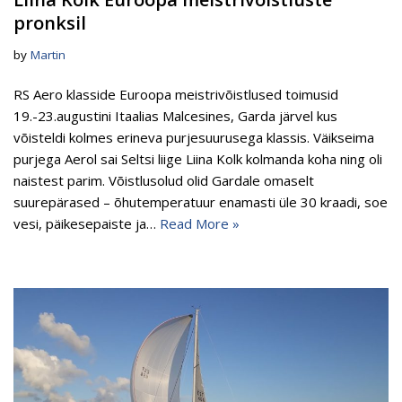
pronksil
by
Martin
RS Aero klasside Euroopa meistrivõistlused toimusid
19.-23.augustini Itaalias Malcesines, Garda järvel kus
võisteldi kolmes erineva purjesuurusega klassis. Väikseima
purjega Aerol sai Seltsi liige Liina Kolk kolmanda koha ning oli
naistest parim. Võistlusolud olid Gardale omaselt
suurepärased – õhutemperatuur enamasti üle 30 kraadi, soe
vesi, päikesepaiste ja…
Read More »