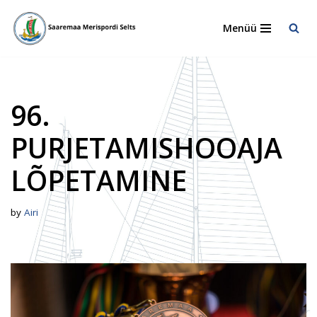
Menüü
Skip
to
content
96.
PURJETAMISHOOAJA
LÕPETAMINE
by
Airi