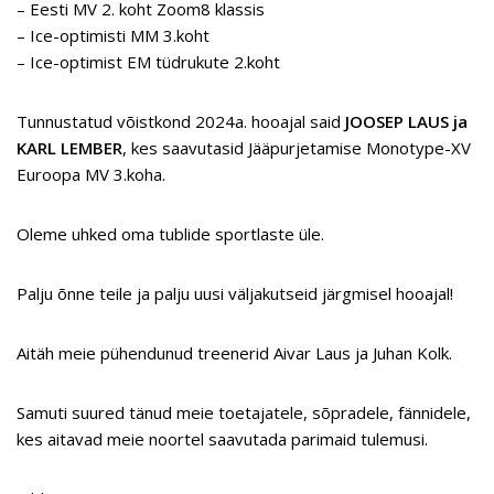
– Eesti MV 2. koht Zoom8 klassis
– Ice-optimisti MM 3.koht
– Ice-optimist EM tüdrukute 2.koht
Tunnustatud võistkond 2024a. hooajal said
JOOSEP LAUS ja
KARL LEMBER
, kes saavutasid Jääpurjetamise Monotype-XV
Euroopa MV 3.koha.
Oleme uhked oma tublide sportlaste üle.
Palju õnne teile ja palju uusi väljakutseid järgmisel hooajal!
Aitäh meie pühendunud treenerid Aivar Laus ja Juhan Kolk.
Samuti suured tänud meie toetajatele, sõpradele, fännidele,
kes aitavad meie noortel saavutada parimaid tulemusi.