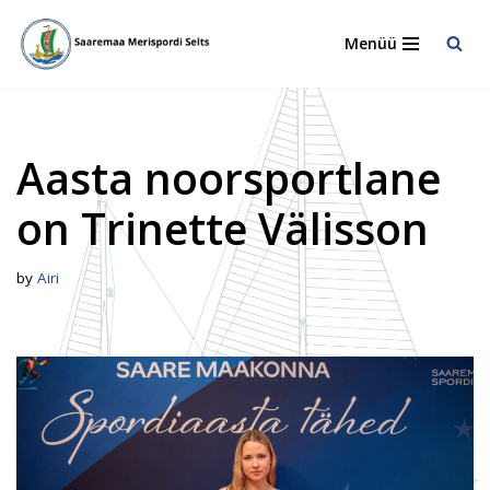
Menüü
Skip
to
content
Aasta noorsportlane
on Trinette Välisson
by
Airi