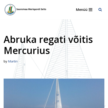
Menüü
Skip
to
content
Abruka regati võitis
Mercurius
by
Martin