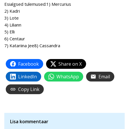
Esialgsed tulemused:1) Mercurius
2) Kadri
3) Lote
4) Liliann
5) Elli
6) Centaur
7) Katariina Jee8) Cassandra
Facebook
Share on X
LinkedIn
WhatsApp
Email
Copy Link
Lisa kommentaar