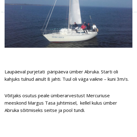
Laupäeval purjetati päripäeva ümber Abruka. Starti oli
kahjuks tulnud ainult 8 jahti. Tuul oli väga vaikne – kuni 3m/s.
Võitjaks osutus peale ümberarvestust Mercuriuse
meeskond Margus Tasa juhtimisel, kellel kulus ümber
Abruka sõitmiseks seitse ja pool tundi.