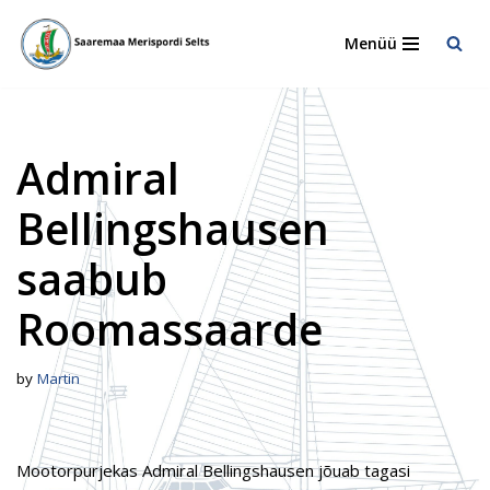
Menüü
Skip
to
content
Admiral
Bellingshausen
saabub
Roomassaarde
by
Martin
Mootorpurjekas Admiral Bellingshausen jõuab tagasi