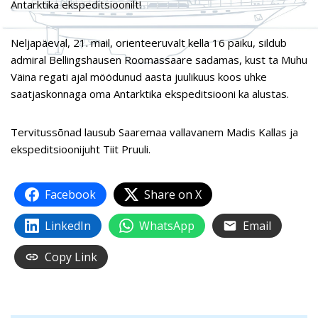
Antarktika ekspeditsioonilt!
Neljapäeval, 21. mail, orienteeruvalt kella 16 paiku, sildub
admiral Bellingshausen Roomassaare sadamas, kust ta Muhu
Väina regati ajal möödunud aasta juulikuus koos uhke
saatjaskonnaga oma Antarktika ekspeditsiooni ka alustas.
Tervitussõnad lausub Saaremaa vallavanem Madis Kallas ja
ekspeditsioonijuht Tiit Pruuli.
Facebook
Share on X
LinkedIn
WhatsApp
Email
Copy Link