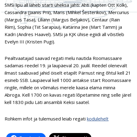
SMSi lipu all läheb starti üheksa jahti: Ahti (kapten Ott Kolk),
Cassandra (Jaanis Prii), Maris (Mihkel Šesterikov), Mercurius
(Margus Tasa), Liliann (Margus Beljakov), Centaur (Rain
Riim), Sophia (Tiit Sarapuu), Katarina Jee (Mart Tamm) ja
Kadri (Andres Haavel). SMSi ja KJK ühise egiidi all võistleb
Evelyn III (Kristen Pugi).
Pealtvaatajad saavad regati melu nautida Roomassaare
sadamas reedel 19. ja laupäeval 20. juulil. Reedel olenevalt
ilmast saabuvad jahid öiselt etapilt Pärnust ning õhtul kell 21
esineb SSB. Laupäeval kell 1000 antakse start Roomassaare
ringile, millele on võimalus merele kaasa elama minna
Abroga. Kell 1700 on kavas regati lõpetamine ning selle järel
kell 1830 pidu Läti ansambli Keksi saatel.
Rohkem infot ja tulemused leiab regati
kodulehelt