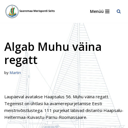
Menüü
Skip
to
content
Algab Muhu väina
regatt
by
Martin
Laupäeval avatakse Haapsalus 56. Muhu väina regatt.
Tegemist on ühtlasi ka avamerepurjetamise Eesti
meistrivõistlustega. 111 purjekat läbivad distantsi Haapsalu-
Heltermaa-Kuivastu-Pärnu-Roomassaare.