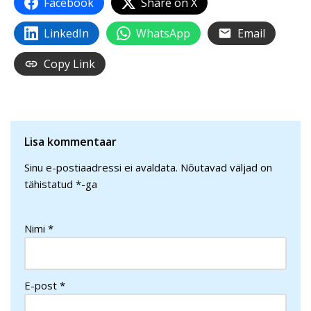
Facebook
Share on X
LinkedIn
WhatsApp
Email
Copy Link
Lisa kommentaar
Sinu e-postiaadressi ei avaldata.
Nõutavad väljad on
tähistatud
*
-ga
Nimi
*
E-post
*