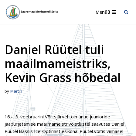
Menüü
Skip
to
content
Daniel Rüütel tuli
maailmameistriks,
Kevin Grass hõbedal
by
Martin
16.-18. veebruarini Võrtsjärvel toimunud juunioride
jääpurjetamise maailmameistrivõistlustel saavutas Daniel
Rüütel klassis Ice-Optimist esikoha. Rüütel võitis viimasel