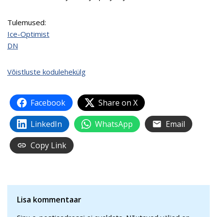
Tulemused:
Ice-Optimist
DN
Võistluste kodulehekülg
Facebook
Share on X
LinkedIn
WhatsApp
Email
Copy Link
Lisa kommentaar