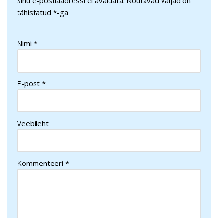
Sinu e-postiaadressi ei avaldata.
Nõutavad väljad on
tähistatud
*
-ga
Nimi
*
E-post
*
Veebileht
Kommenteeri
*