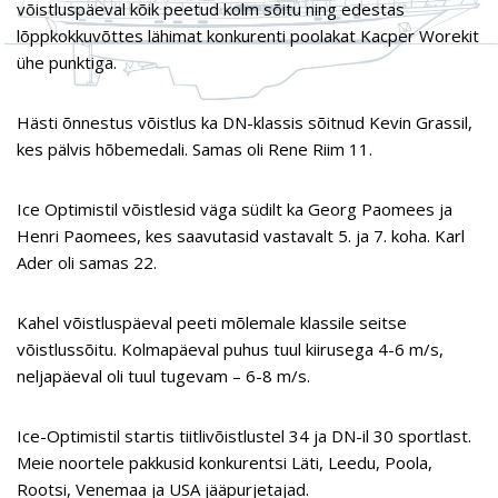
võistluspäeval kõik peetud kolm sõitu ning edestas
lõppkokkuvõttes lähimat konkurenti poolakat Kacper Worekit
ühe punktiga.
Hästi õnnestus võistlus ka DN-klassis sõitnud Kevin Grassil,
kes pälvis hõbemedali. Samas oli Rene Riim 11.
Ice Optimistil võistlesid väga südilt ka Georg Paomees ja
Henri Paomees, kes saavutasid vastavalt 5. ja 7. koha. Karl
Ader oli samas 22.
Kahel võistluspäeval peeti mõlemale klassile seitse
võistlussõitu. Kolmapäeval puhus tuul kiirusega 4-6 m/s,
neljapäeval oli tuul tugevam – 6-8 m/s.
Ice-Optimistil startis tiitlivõistlustel 34 ja DN-il 30 sportlast.
Meie noortele pakkusid konkurentsi Läti, Leedu, Poola,
Rootsi, Venemaa ja USA jääpurjetajad.