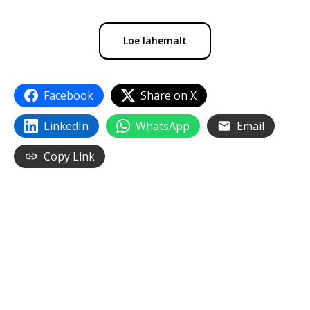
Loe lähemalt
Facebook
Share on X
LinkedIn
WhatsApp
Email
Copy Link