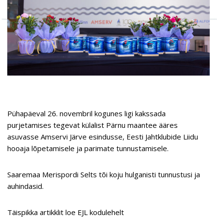
Pühapäeval 26. novembril kogunes ligi kakssada
purjetamises tegevat külalist Pärnu maantee ääres
asuvasse Amservi Järve esindusse, Eesti Jahtklubide Liidu
hooaja lõpetamisele ja parimate tunnustamisele.
Saaremaa Merispordi Selts tõi koju hulganisti tunnustusi ja
auhindasid.
Täispikka artikklit loe EJL kodulehelt