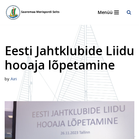
Menüü
Skip
to
content
Eesti Jahtklubide Liidu
hooaja lõpetamine
by
Airi