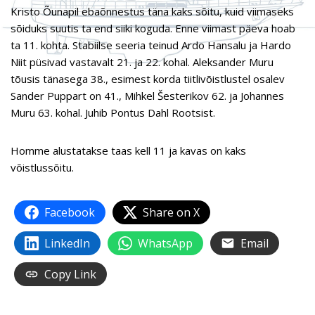
Kristo Õunapil ebaõnnestus täna kaks sõitu, kuid viimaseks
sõiduks suutis ta end siiki koguda. Enne viimast päeva hoab
ta 11. kohta. Stabiilse seeria teinud Ardo Hansalu ja Hardo
Niit püsivad vastavalt 21. ja 22. kohal. Aleksander Muru
tõusis tänasega 38., esimest korda tiitlivõistlustel osalev
Sander Puppart on 41., Mihkel Šesterikov 62. ja Johannes
Muru 63. kohal. Juhib Pontus Dahl Rootsist.
Homme alustatakse taas kell 11 ja kavas on kaks
võistlussõitu.
Facebook
Share on X
LinkedIn
WhatsApp
Email
Copy Link