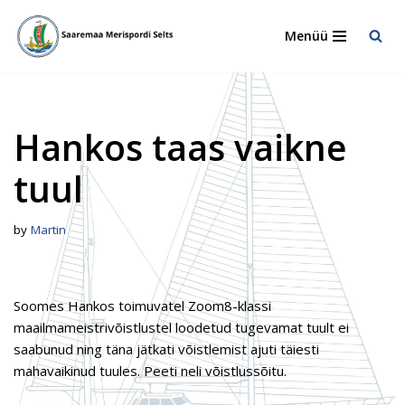
Menüü
Skip
to
content
Hankos taas vaikne
tuul
by
Martin
Soomes Hankos toimuvatel Zoom8-klassi
maailmameistrivõistlustel loodetud tugevamat tuult ei
saabunud ning täna jätkati võistlemist ajuti täiesti
mahavaikinud tuules. Peeti neli võistlussõitu.