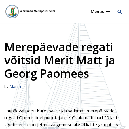
Menüü
Skip
to
content
Merepäevade regati
võitsid Merit Matt ja
Georg Paomees
by
Martin
Laupäeval peeti Kuressaare jahisadamas merepäevade
regatti Optimistidel purjetajatele. Osalema tulnud 20 last
jagati senise purjetamiskogemuse alusel kahte gruppi – A