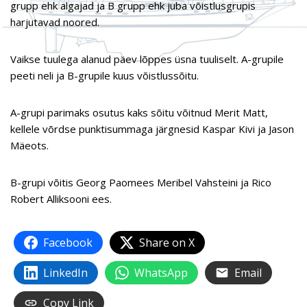
grupp ehk algajad ja B grupp ehk juba võistlusgrupis
harjutavad noored.
Vaikse tuulega alanud päev lõppes üsna tuuliselt. A-grupile
peeti neli ja B-grupile kuus võistlussõitu.
A-grupi parimaks osutus kaks sõitu võitnud Merit Matt,
kellele võrdse punktisummaga järgnesid Kaspar Kivi ja Jason
Mäeots.
B-grupi võitis Georg Paomees Meribel Vahsteini ja Rico
Robert Alliksooni ees.
Facebook
Share on X
LinkedIn
WhatsApp
Email
Copy Link