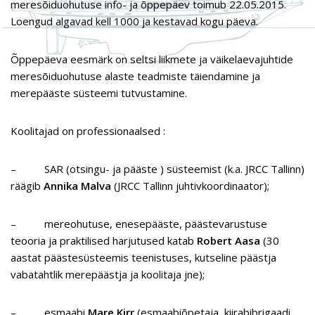
meresõiduohutuse info- ja õppepäev toimub 22.05.2015.
Loengud algavad kell 1000 ja kestavad kogu päeva.
Õppepäeva eesmärk on seltsi liikmete ja väikelaevajuhtide
meresõiduohutuse alaste teadmiste täiendamine ja
merepääste süsteemi tutvustamine.
Koolitajad on professionaalsed :
– SAR (otsingu- ja pääste ) süsteemist (k.a. JRCC Tallinn)
räägib
Annika Malva
(JRCC Tallinn juhtivkoordinaator);
– mereohutuse, enesepääste, päästevarustuse
teooria ja praktilised harjutused katab
Robert Aasa
(30
aastat päästesüsteemis teenistuses, kutseline päästja
vabatahtlik merepäästja ja koolitaja jne);
– esmaabi
Mare Kirr
(esmaabiõpetaja, kiirabibrigaadi