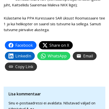
juht, Kaitseliidu Saaremaa Maleva NKK liige);
Külastame ka PPA Kuressaare SAR üksust Roomassaare tee
1 ja kui helikopter on saarel siis tutvume ka sellega. Samuti
tutvume piirivalve alustega.
Facebook
Share on X
LinkedIn
WhatsApp
Email
Copy Link
Lisa kommentaar
Sinu e-postiaadressi ei avaldata.
Nõutavad väljad on
tähistatud
*
-ga