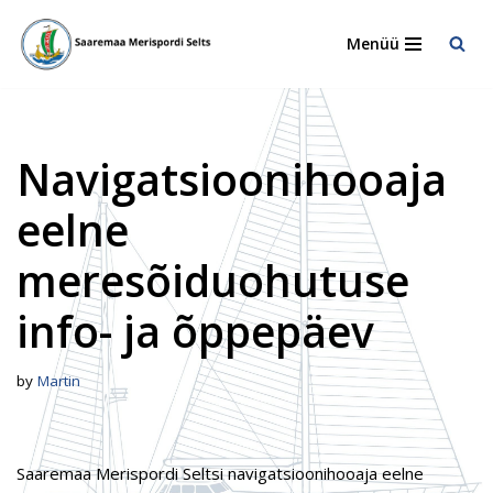
Menüü
Skip
to
content
Navigatsioonihooaja
eelne
meresõiduohutuse
info- ja õppepäev
by
Martin
Saaremaa Merispordi Seltsi navigatsioonihooaja eelne