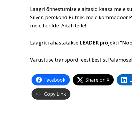
Laagri õnnestumisele aitasid kaasa meie supe
Silver, perekond Putnik, meie kommodoor Pr
meie hoolde. Aitäh teile!
Laagrit rahastatakse
LEADER projekti “Noo
Varustuse transpordi eest Eestist Palamose
Facebook
Share on X
L
Copy Link