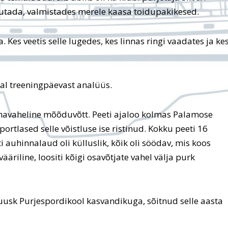
tutada, valmistades merele kaasa toidupakikesed.
 Kes veetis selle lugedes, kes linnas ringi vaadates ja ke
jal treeningpäevast analüüs.
mavaheline mõõduvõtt. Peeti ajaloo kolmas Palamose
ortlased selle võistluse ise ristinud. Kokku peeti 16
i auhinnalaud oli külluslik, kõik oli söödav, mis koos
ääriline, loositi kõigi osavõtjate vahel välja purk
uusk Purjespordikool kasvandikuga, sõitnud selle aasta