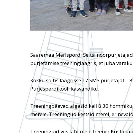
Saaremaa Merispordi Seltsi noorpurjetajad
purjetamise treeninglaagris, et juba varak
Kokku sõitis laagrisse 17 SMS purjetajat – 8
Purjespordikooli kasvandiku.
Treeningpäevad algasid kell 8:30 hommiku
merele. Treeningud kestsid merel, erinevaid
Treeninguid viis läbi meie treener Kristiina 