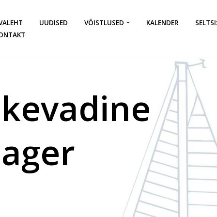
VALEHT
UUDISED
VÕISTLUSED
KALENDER
SELTSI
ONTAKT
 kevadine
aager