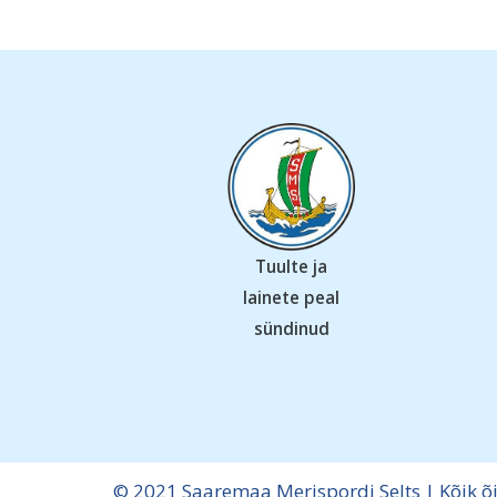
Tuulte ja
lainete peal
sündinud
© 2021 Saaremaa Merispordi Selts | Kõik õ