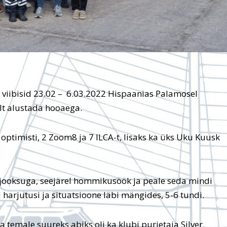
 viibisid 23.02 – 6.03.2022 Hispaanias Palamosel
ult alustada hooaega.
 optimisti, 2 Zoom8 ja 7 ILCA-t, lisaks ka üks Uku Kuusk
jooksuga, seejärel hommikusöök ja peale seda mindi
 harjutusi ja situatsioone läbi mängides, 5-6 tundi.
ja temale suureks abiks oli ka klubi purjetaja Silver.