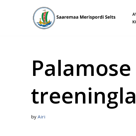
A
Skip
K
to
content
Palamose
treeningl
by
Airi