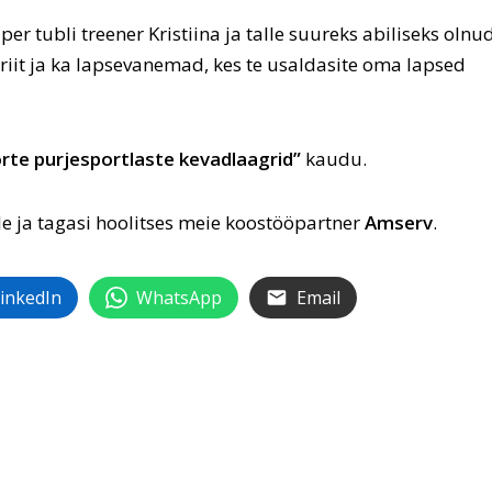
r tubli treener Kristiina ja talle suureks abiliseks olnu
iit ja ka lapsevanemad, kes te usaldasite oma lapsed
rte purjesportlaste kevadlaagrid”
kaudu.
le ja tagasi hoolitses meie koostööpartner
Amserv
.
inkedIn
WhatsApp
Email