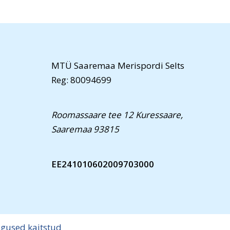
MTÜ Saaremaa Merispordi Selts
Reg: 80094699
Roomassaare tee 12 Kuressaare,
Saaremaa 93815
EE241010602009703000
igused kaitstud