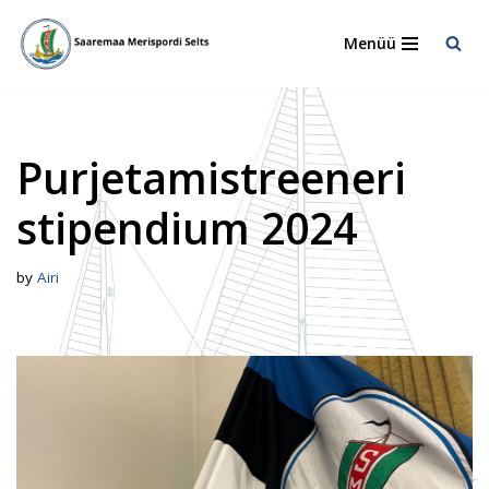
Menüü
Skip
to
content
Purjetamistreeneri
stipendium 2024
by
Airi