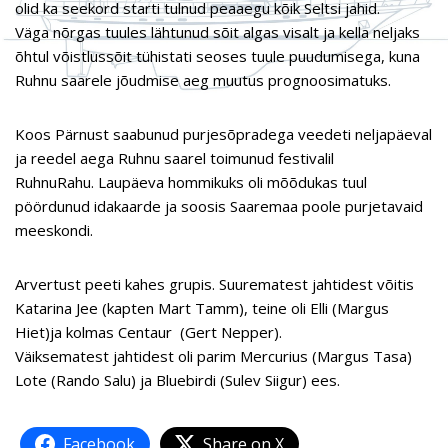
olid ka seekord starti tulnud peaaegu kõik Seltsi jahid.
Väga nõrgas tuules lähtunud sõit algas visalt ja kella neljaks
õhtul võistlussõit tühistati seoses tuule puudumisega, kuna
Ruhnu saarele jõudmise aeg muutus prognoosimatuks.
Koos Pärnust saabunud purjesõpradega veedeti neljapäeval
ja reedel aega Ruhnu saarel toimunud festivalil
RuhnuRahu. Laupäeva hommikuks oli mõõdukas tuul
pöördunud idakaarde ja soosis Saaremaa poole purjetavaid
meeskondi.
Arvertust peeti kahes grupis. Suurematest jahtidest võitis
Katarina Jee (kapten Mart Tamm), teine oli Elli (Margus
Hiet)ja kolmas Centaur (Gert Nepper).
Väiksematest jahtidest oli parim Mercurius (Margus Tasa)
Lote (Rando Salu) ja Bluebirdi (Sulev Siigur) ees.
Facebook
Share on X