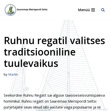
Menüü
Skip
to
content
Ruhnu regatil valitses
traditsiooniline
tuulevaikus
by
Martin
Seekordne Ruhnu Regatt sai alguse taasiseseisvumispäeva
hommikul. Ruhnu regatt on Saaremaa Merispordi Seltsi
purjetajate seas olnud läbi aastate väga populaarne ja nii