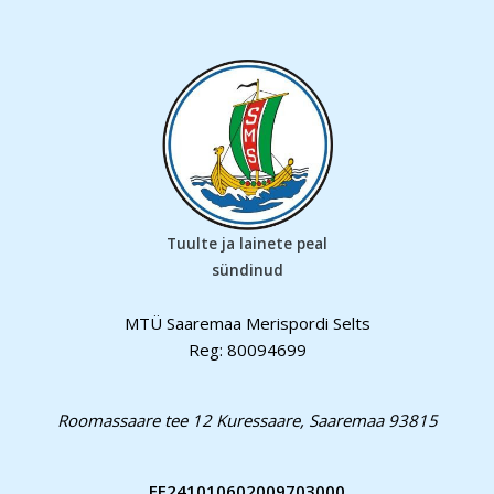
Tuulte ja lainete peal
sündinud
MTÜ Saaremaa Merispordi Selts
Reg: 80094699
Roomassaare tee 12 Kuressaare, Saaremaa 93815
EE241010602009703000