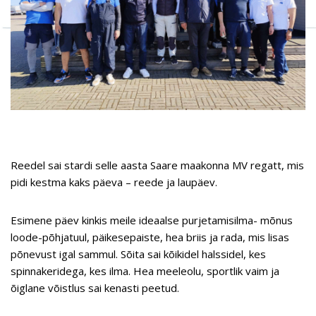
Reedel sai stardi selle aasta Saare maakonna MV regatt, mis
pidi kestma kaks päeva – reede ja laupäev.
Esimene päev kinkis meile ideaalse purjetamisilma- mõnus
loode-põhjatuul, päikesepaiste, hea briis ja rada, mis lisas
põnevust igal sammul. Sõita sai kõikidel halssidel, kes
spinnakeridega, kes ilma. Hea meeleolu, sportlik vaim ja
õiglane võistlus sai kenasti peetud.