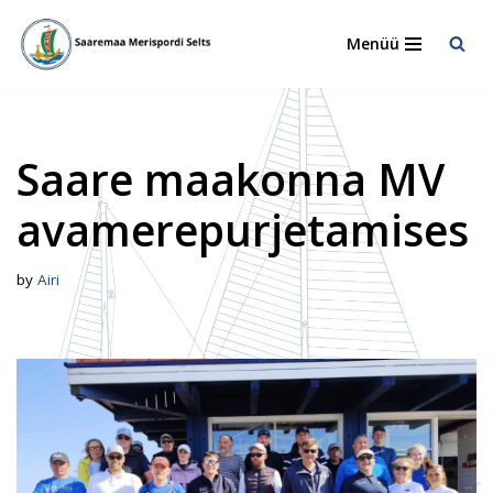
Menüü
Skip
to
content
Saare maakonna MV
avamerepurjetamises
by
Airi