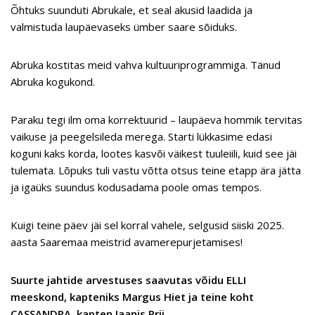
Õhtuks suunduti Abrukale, et seal akusid laadida ja
valmistuda laupäevaseks ümber saare sõiduks.
Abruka kostitas meid vahva kultuuriprogrammiga. Tänud
Abruka kogukond.
Paraku tegi ilm oma korrektuurid – laupäeva hommik tervitas
vaikuse ja peegelsileda merega. Starti lükkasime edasi
koguni kaks korda, lootes kasvõi väikest tuuleiili, kuid see jäi
tulemata. Lõpuks tuli vastu võtta otsus teine etapp ära jätta
ja igaüks suundus kodusadama poole omas tempos.
Kuigi teine päev jäi sel korral vahele, selgusid siiski 2025.
aasta Saaremaa meistrid avamerepurjetamises!
Suurte jahtide arvestuses saavutas võidu ELLI
meeskond, kapteniks Margus Hiet ja teine koht
CASSANDRA, kapten Jaanis Prii.