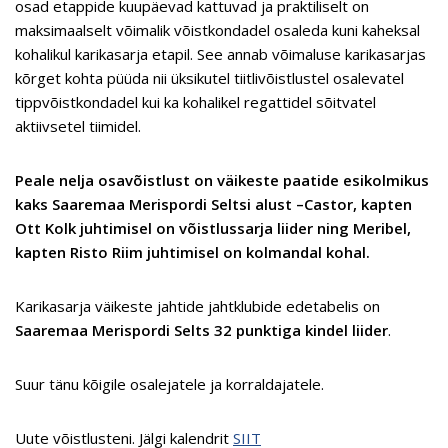
osad etappide kuupäevad kattuvad ja praktiliselt on
maksimaalselt võimalik võistkondadel osaleda kuni kaheksal
kohalikul karikasarja etapil. See annab võimaluse karikasarjas
kõrget kohta püüda nii üksikutel tiitlivõistlustel osalevatel
tippvõistkondadel kui ka kohalikel regattidel sõitvatel
aktiivsetel tiimidel.
Peale nelja osavõistlust on väikeste paatide esikolmikus
kaks Saaremaa Merispordi Seltsi alust –Castor, kapten
Ott Kolk juhtimisel on võistlussarja liider ning Meribel,
kapten Risto Riim juhtimisel on kolmandal kohal.
Karikasarja väikeste jahtide jahtklubide edetabelis on
Saaremaa Merispordi Selts 32 punktiga kindel liider
.
Suur tänu kõigile osalejatele ja korraldajatele.
Uute võistlusteni. Jälgi kalendrit
SIIT