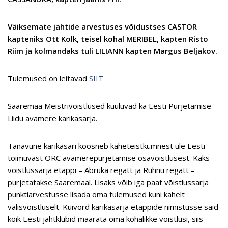
Väiksemate jahtide arvestuses võidustses CASTOR
kapteniks Ott Kolk, teisel kohal MERIBEL, kapten Risto
Riim ja kolmandaks tuli LILIANN kapten Margus Beljakov.
Tulemused on leitavad
SIIT
Saaremaa Meistrivõistlused kuuluvad ka Eesti Purjetamise
Liidu avamere karikasarja.
Tänavune karikasari koosneb kaheteistkümnest üle Eesti
toimuvast ORC avamerepurjetamise osavõistlusest. Kaks
võistlussarja etappi – Abruka regatt ja Ruhnu regatt –
purjetatakse Saaremaal. Lisaks võib iga paat võistlussarja
punktiarvestusse lisada oma tulemused kuni kahelt
välisvõistluselt. Kuivõrd karikasarja etappide nimistusse said
kõik Eesti jahtklubid määrata oma kohalikke võistlusi, siis