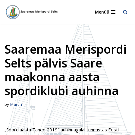
Menüü
Skip
to
content
Saaremaa Merispordi
Selts pälvis Saare
maakonna aasta
spordiklubi auhinna
by
Martin
„Spordiaasta Tähed 2019″ auhinnagalal tunnustas Eesti