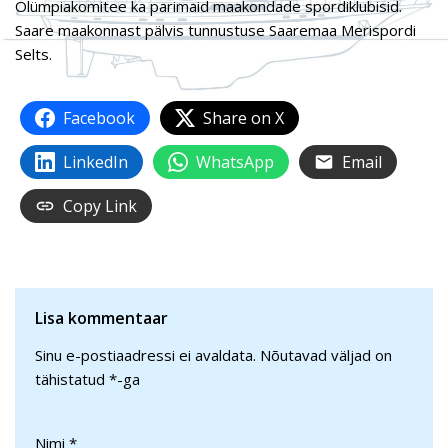
Olümpiakomitee ka parimaid maakondade spordiklubisid.
Saare maakonnast pälvis tunnustuse Saaremaa Merispordi
Selts.
Facebook
Share on X
LinkedIn
WhatsApp
Email
Copy Link
Lisa kommentaar
Sinu e-postiaadressi ei avaldata.
Nõutavad väljad on
tähistatud
*
-ga
Nimi
*