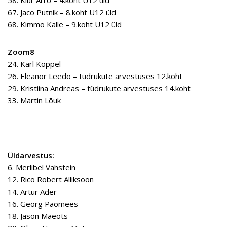
58. Kiur Arro – 4.koht U12 üld
67. Jaco Putnik – 8.koht U12 üld
68. Kimmo Kalle – 9.koht U12 üld
Zoom8
24. Karl Koppel
26. Eleanor Leedo – tüdrukute arvestuses 12.koht
29. Kristiina Andreas – tüdrukute arvestuses 14.koht
33. Martin Lõuk
Üldarvestus:
6. Merlibel Vahstein
12. Rico Robert Alliksoon
14. Artur Ader
16. Georg Paomees
18. Jason Mäeots