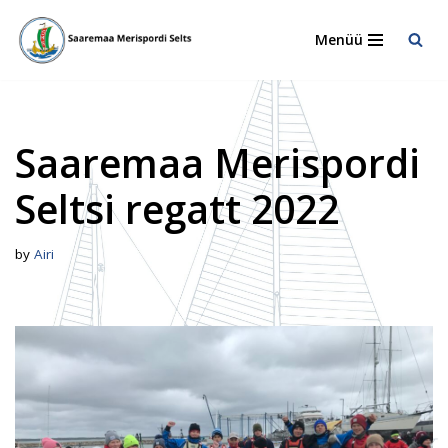
Menüü
Skip
to
content
Saaremaa Merispordi
Seltsi regatt 2022
by
Airi