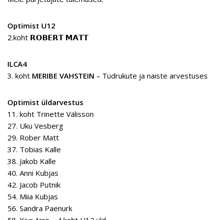
Optimist U12
2.koht 𝗥𝗢𝗕𝗘𝗥𝗧 𝗠𝗔𝗧𝗧
ILCA4
3. koht
MERIBE VAHSTEIN
– Tüdrukute ja naiste arvestuses
Optimist üldarvestus
11. koht Trinette Välisson
27. Uku Vesberg
29. Rober Matt
37. Tobias Kalle
38. Jakob Kalle
40. Anni Kubjas
42. Jacob Putnik
54. Miia Kubjas
56. Sandra Paenurk