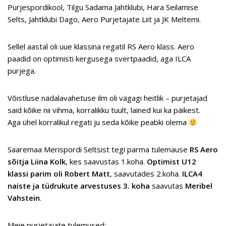
Purjespordikool, Tilgu Sadama Jahtklubi, Hara Seilamise
Selts, Jahtklubi Dago, Aero Purjetajate Liit ja JK Meltemi.
Sellel aastal oli uue klassina regatil RS Aero klass. Aero
paadid on optimisti kergusega svertpaadid, aga ILCA
purjega.
Võistluse nädalavahetuse ilm oli vägagi heitlik – purjetajad
said kõike nii vihma, korralikku tuult, lained kui ka päikest.
Aga ühel korralikul regati ju seda kõike peabki olema
Saaremaa Merispordi Seltsist tegi parma tulemause
RS Aero
sõitja Liina Kolk
, kes saavustas 1.koha.
Optimist U12
klassi parim oli Robert Matt
, saavutades 2.koha.
ILCA4
naiste ja tüdrukute arvestuses 3. koha
saavutas
Meribel
Vahstein
.
Meie purjetajate tulemused: