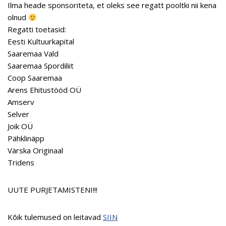
Ilma heade sponsoriteta, et oleks see regatt pooltki nii kena
olnud
Regatti toetasid:
Eesti Kultuurkapital
Saaremaa Vald
Saaremaa Spordiliit
Coop Saaremaa
Arens Ehitustööd OÜ
Amserv
Selver
Joik OÜ
Pähklinäpp
Värska Originaal
Tridens
UUTE PURJETAMISTENI!!!
Kõik tulemused on leitavad
SIIN