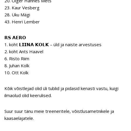
20. Olger Hannes Mets
23. Kaur Vesberg
28. Uku Mägi
43. Henri Lember
𝗥𝗦 𝗔𝗘𝗥𝗢
1. koht 𝗟𝗜𝗜𝗡𝗔 𝗞𝗢𝗟𝗞 – üld ja naiste arvestuses
2. koht Ants Haavel
6. Risto Riim
8. Juhan Kolk
10. Ott Kolk
Kõik võistlejad olid üli tublid ja pidasid kenasti vastu, kuigi
ilmaolud olid keerulised.
Suur suur tänu meie treeneritele, võistlusametnikele ja
kaasaelajatele.