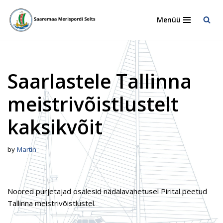
Menüü
Skip
to
content
Saarlastele Tallinna
meistrivõistlustelt
kaksikvõit
by
Martin
Noored purjetajad osalesid nädalavahetusel Pirital peetud
Tallinna meistrivõistlustel.