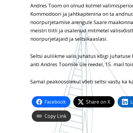
Andres Toom on olnud kolmel valimisperio
Kommodoori ja jahtkaptenina on ta andnud
noorpurjetamise arengule Saare maakonnas
meistri tiitli ja osalenud mitmetel välisvõis
noorpurjetajaid ja seltsikaaslasi.
Seltsi auliikme valis juhatus kõigi juhatuse
anti Andres Toomile üle reedel, 15. mail t
Samal peakoosolekul võeti seltsi vastu ka ka
Facebook
Share on X
L
Copy Link