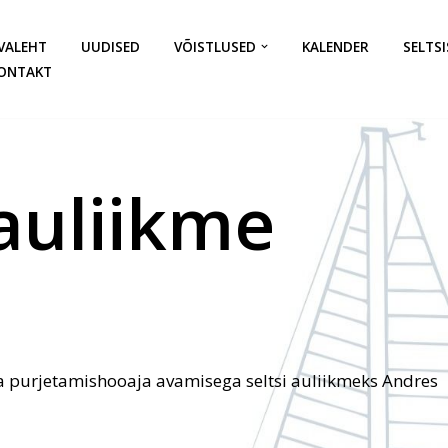
VALEHT
UUDISED
VÕISTLUSED
KALENDER
SELTSI
ONTAKT
auliikme
ta purjetamishooaja avamisega seltsi auliikmeks Andres