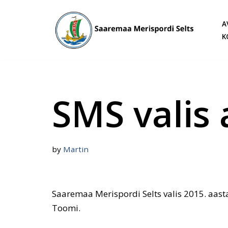
A
Skip
K
to
content
SMS valis 
by
Martin
Saaremaa Merispordi Selts valis 2015. aas
Toomi.