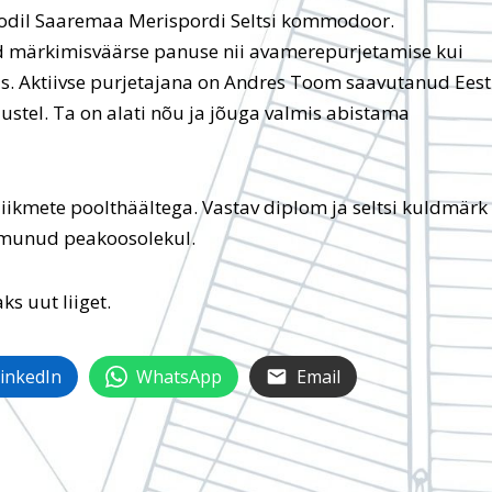
odil Saaremaa Merispordi Seltsi kommodoor.
 märkimisväärse panuse nii avamerepurjetamise kui
. Aktiivse purjetajana on Andres Toom saavutanud Eest
tlustel. Ta on alati nõu ja jõuga valmis abistama
 liikmete poolthäältega. Vastav diplom ja seltsi kuldmärk
oimunud peakoosolekul.
ks uut liiget.
inkedIn
WhatsApp
Email