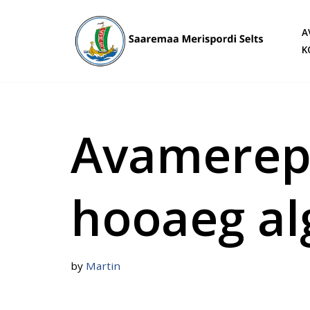
A
Skip
K
to
content
Avamerep
hooaeg alg
by
Martin