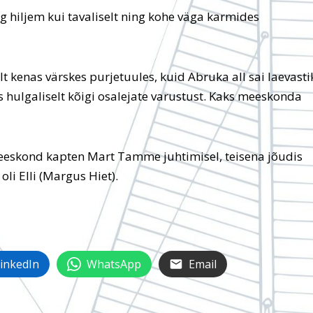
 hiljem kui tavaliselt ning kohe väga karmides
t kenas värskes purjetuules, kuid Abruka all sai laevast
 hulgaliselt kõigi osalejate varustust. Kaks meeskonda
meeskond kapten Mart Tamme juhtimisel, teisena jõudis
oli Elli (Margus Hiet).
inkedIn
WhatsApp
Email