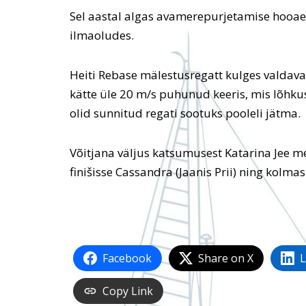
Sel aastal algas avamerepurjetamise hooaeg
ilmaoludes.
Heiti Rebase mälestusregatt kulges valdaval
kätte üle 20 m/s puhunud keeris, mis lõhkus
olid sunnitud regati sootuks pooleli jätma.
Võitjana väljus katsumusest Katarina Jee 
finišisse Cassandra (Jaanis Prii) ning kolmas 
Facebook
Share on X
L
Copy Link