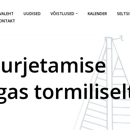
VALEHT
UUDISED
VÕISTLUSED
KALENDER
SELTSI
ONTAKT
urjetamise
as tormilisel