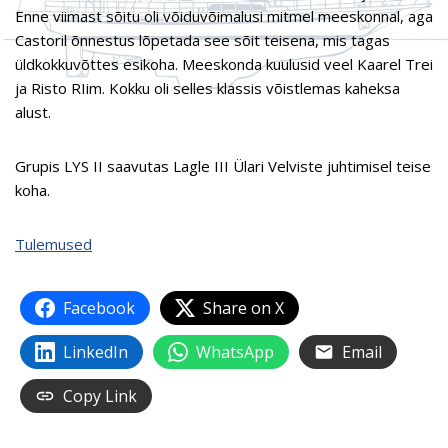
Enne viimast sõitu oli võiduvõimalusi mitmel meeskonnal, aga
Castoril õnnestus lõpetada see sõit teisena, mis tagas
üldkokkuvõttes esikoha. Meeskonda kuulusid veel Kaarel Trei
ja Risto RIim. Kokku oli selles klassis võistlemas kaheksa
alust.
Grupis LYS II saavutas Lagle III Ülari Velviste juhtimisel teise
koha.
Tulemused
Facebook
Share on X
LinkedIn
WhatsApp
Email
Copy Link