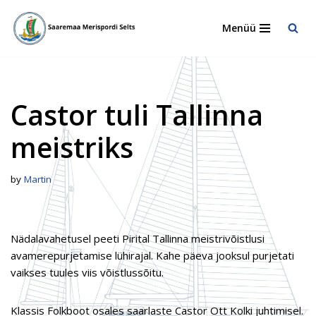
Menüü
Skip
to
content
Castor tuli Tallinna
meistriks
by
Martin
Nädalavahetusel peeti Pirital Tallinna meistrivõistlusi
avamerepurjetamise lühirajal. Kahe päeva jooksul purjetati
vaikses tuules viis võistlussõitu.
Klassis Folkboot osales saarlaste Castor Ott Kolki juhtimisel.