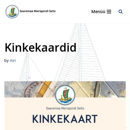
Menüü
Skip
to
content
Kinkekaardid
by
Airi