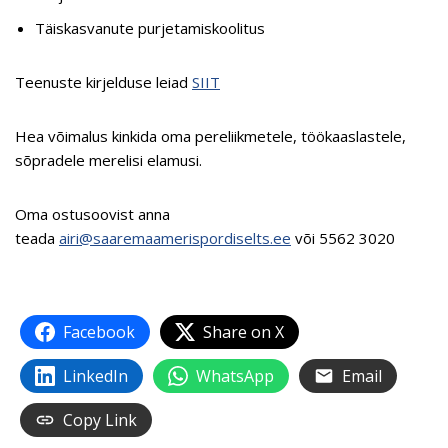
Täiskasvanute purjetamiskoolitus
Teenuste kirjelduse leiad
SIIT
Hea võimalus kinkida oma pereliikmetele, töökaaslastele,
sõpradele merelisi elamusi.
Oma ostusoovist anna
teada
airi@saaremaamerispordiselts.ee
või 5562 3020
Facebook
Share on X
LinkedIn
WhatsApp
Email
Copy Link