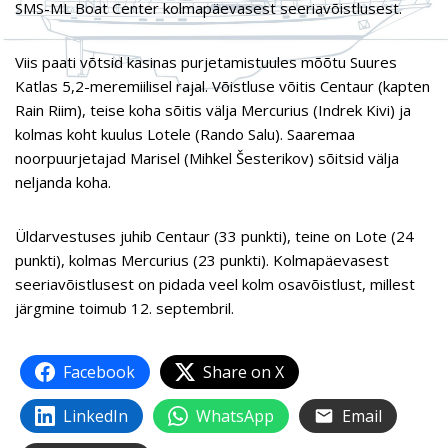
SMS-ML Boat Center kolmapäevasest seeriavõistlusest.
Viis paati võtsid kasinas purjetamistuules mõõtu Suures
Katlas 5,2-meremiilisel rajal. Võistluse võitis Centaur (kapten
Rain Riim), teise koha sõitis välja Mercurius (Indrek Kivi) ja
kolmas koht kuulus Lotele (Rando Salu). Saaremaa
noorpuurjetajad Marisel (Mihkel Šesterikov) sõitsid välja
neljanda koha.
Üldarvestuses juhib Centaur (33 punkti), teine on Lote (24
punkti), kolmas Mercurius (23 punkti). Kolmapäevasest
seeriavõistlusest on pidada veel kolm osavõistlust, millest
järgmine toimub 12. septembril.
Facebook
Share on X
LinkedIn
WhatsApp
Email