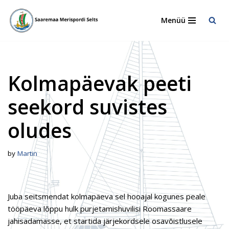
Menüü
Skip
to
content
Kolmapäevak peeti
seekord suvistes
oludes
by
Martin
Juba seitsmendat kolmapäeva sel hooajal kogunes peale
tööpäeva lõppu hulk purjetamishuvilisi Roomassaare
jahisadamasse, et startida järjekordsele osavõistlusele