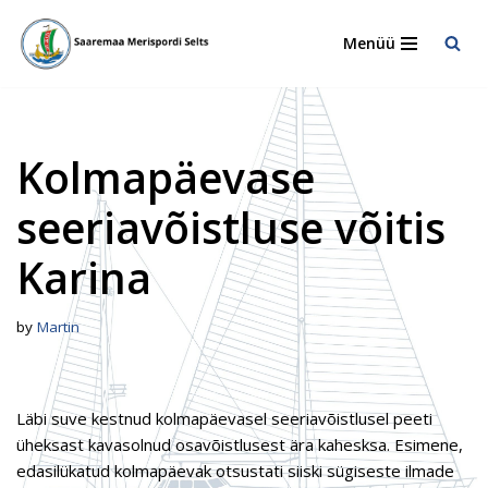
Menüü
Skip
to
content
Kolmapäevase
seeriavõistluse võitis
Karina
by
Martin
Läbi suve kestnud kolmapäevasel seeriavõistlusel peeti
üheksast kavasolnud osavõistlusest ära kahesksa. Esimene,
edasilükatud kolmapäevak otsustati siiski sügiseste ilmade