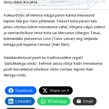
tõttu üldse ära jätta.
Kokkuvõttes oli veenva eduga parim Karina meeskond
kapten Margus Hieti juhtimisel. Teisest koha pärast käis
pinev võistlus kolme meeskonna vahel. Võitjana väljus sellest
ja seeriavõistluse teise koha sai Mercurius (Margus Tasa),
kolmandaks platseerus Lote (Toivo Leivat) ning neljanda
kohaga pidi leppima Centaur (Rain Riim).
Nädalavahetusel peeti ka traditsiooniline regatt
“Jäätükkidega võidu”. Eelmise aasta võitja Kadri meeskonna
poolt korraldatud võistluse võitis Centaur kapten Rain
Riimiga roolis.
Facebook
Share on X
LinkedIn
WhatsApp
Email