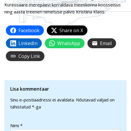
Kuressaare merepäevi korraldava meeskonna koosseisus
ning aasta treeneri nimetuse pälvis Kristiina Klaos.
Facebook
Share on X
LinkedIn
WhatsApp
Email
Copy Link
Lisa kommentaar
Sinu e-postiaadressi ei avaldata.
Nõutavad väljad on
tähistatud
*
-ga
Nimi
*