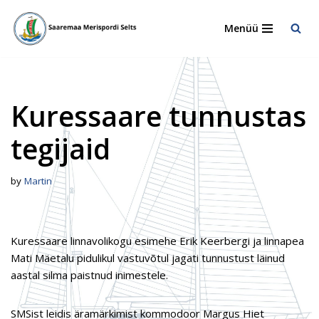
Menüü
Skip
to
content
Kuressaare tunnustas
tegijaid
by
Martin
Kuressaare linnavolikogu esimehe Erik Keerbergi ja linnapea
Mati Mäetalu pidulikul vastuvõtul jagati tunnustust läinud
aastal silma paistnud inimestele.
SMSist leidis äramärkimist kommodoor Margus Hiet