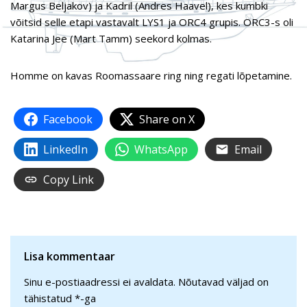
Margus Beljakov) ja Kadril (Andres Haavel), kes kumbki
võitsid selle etapi vastavalt LYS1 ja ORC4 grupis. ORC3-s oli
Katarina Jee (Mart Tamm) seekord kolmas.
Homme on kavas Roomassaare ring ning regati lõpetamine.
Facebook
Share on X
LinkedIn
WhatsApp
Email
Copy Link
Lisa kommentaar
Sinu e-postiaadressi ei avaldata.
Nõutavad väljad on
tähistatud
*
-ga