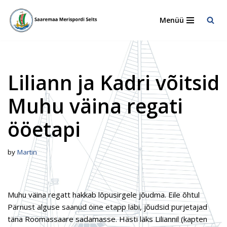
Menüü
Skip
to
content
Liliann ja Kadri võitsid
Muhu väina regati
ööetapi
by
Martin
Muhu väina regatt hakkab lõpusirgele jõudma. Eile õhtul
Pärnust alguse saanud öine etapp läbi, jõudsid purjetajad
täna Roomassaare sadamasse. Hästi läks Liliannil (kapten