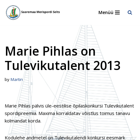
Menüü
Skip
to
content
Marie Pihlas on
Tulevikutalent 2013
by
Martin
Marie Pihlas pälvis üle-eestilise õpilaskonkursi Tulevikutalent
spordipreemia. Maxima korraldatav võistlus toimus tänavu
kolmandat korda.
Kodulehe andmetel on Tulevikutalendi konkursi eesmärk