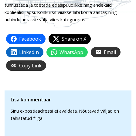
tunnustada ja toetada edasipüüdlikke ning andekaid
kooliealisi lapsi. Konkurss viiakse läbi korra aastas ning
auhindu antakse välja viies kategoorias.
Facebook
Share on X
LinkedIn
WhatsApp
Email
Copy Link
Lisa kommentaar
Sinu e-postiaadressi ei avaldata.
Nõutavad väljad on
tähistatud
*
-ga