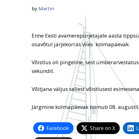
by
Martin
Enne Eesti avamerepurjetajate aasta tippsü
osavõtul järjekorras viies kolmapäevak.
Võistlus oli pingeline, sest ümberarvestatu
sekundit.
Võitjana väljus sellest võistlusest esimese
Järgmine kolmapäevak toimub 08. augustil
Facebook
Share on X
L