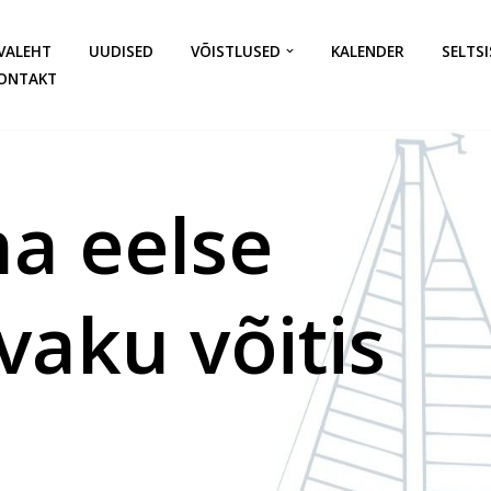
VALEHT
UUDISED
VÕISTLUSED
KALENDER
SELTSI
ONTAKT
a eelse
aku võitis