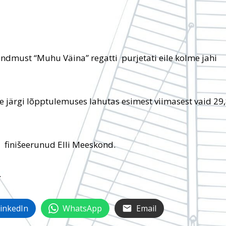
ndmust “Muhu Väina” regatti purjetati eile kolme jahi
se järgi lõpptulemuses lahutas esimest viimasest vaid 29
na finišeerunud Elli Meeskond.
.
inkedIn
WhatsApp
Email