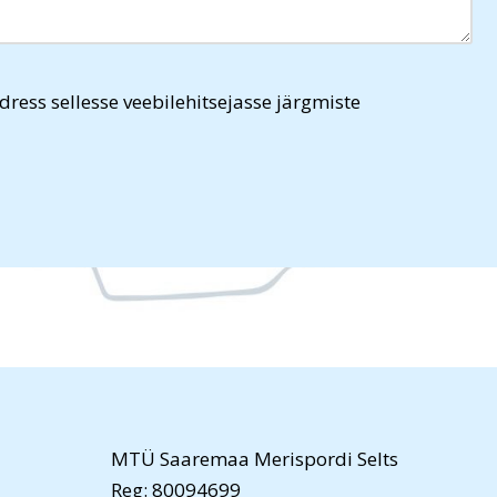
dress sellesse veebilehitsejasse järgmiste
MTÜ Saaremaa Merispordi Selts
Reg: 80094699