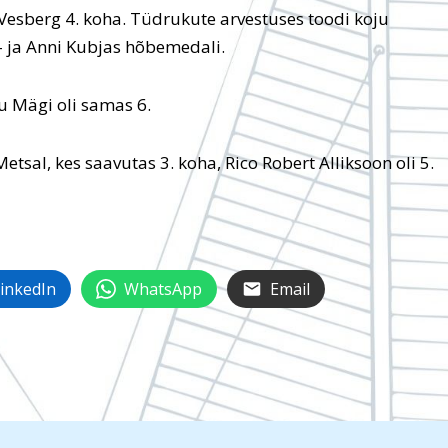
 Vesberg 4. koha. Tüdrukute arvestuses toodi koju
d- ja Anni Kubjas hõbemedali.
u Mägi oli samas 6.
etsal, kes saavutas 3. koha, Rico Robert Alliksoon oli 5.
inkedIn
WhatsApp
Email