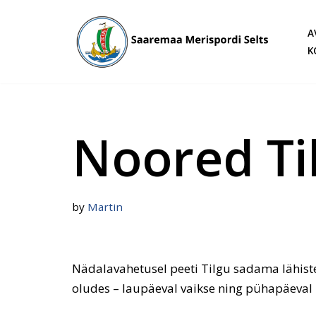
A
Skip
K
to
content
Noored Ti
by
Martin
Nädalavahetusel peeti Tilgu sadama lähistel 
oludes – laupäeval vaikse ning pühapäeval p