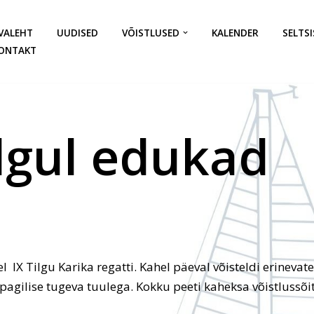
VALEHT
UUDISED
VÕISTLUSED
KALENDER
SELTSI
ONTAKT
lgul edukad
IX Tilgu Karika regatti. Kahel päeval võisteldi erinevat
agilise tugeva tuulega. Kokku peeti kaheksa võistlussõi