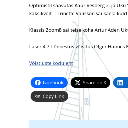
Optimistil saavutas Kaur Vesberg 2. ja Uku
kaksikvõit – Trinette Välisson sai kaela kul
Klassis Zoom8 sai teise koha Artur Ader, Uk
Laser 4,7-l õnnestus võistlus Olger Hannes M
Võistluste koduleht
Facebook
Share on X
L
Copy Link