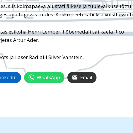
les, siis kolmapäeva alustati äikese ja tuulevaikuse tõttu
es aga tugevas tuules. Kokku peeti kaheksa võistlussõit
tas esikoha Henri Lember, hõbemedali sai kaela Rico
rjetas Artur Ader.
s ja Laser Radialil Silver Vahstein.
inkedIn
WhatsApp
Email