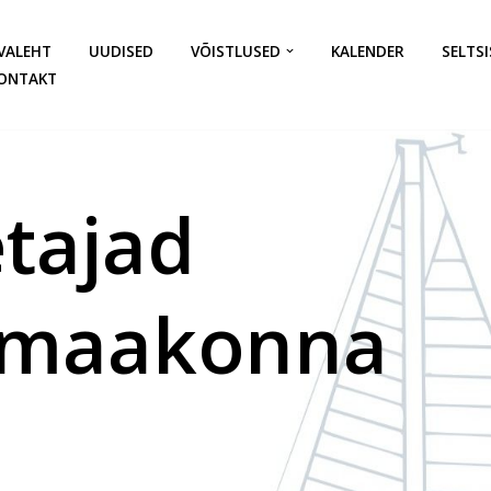
VALEHT
UUDISED
VÕISTLUSED
KALENDER
SELTSI
ONTAKT
tajad
d maakonna