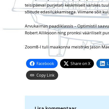
teisipäeval purjetati keskmiselt värskes tuu
sõitude edasilükkamisega. Viimane sõit kulg
Arvukaimas paadiklassis – Optimistil saavu
Robert Alliksoon ning pronksi vääriliselt pu
Zoom8-l tuli maakonna meistriks Jason Mäeot
Facebook
Share on X
L
Copy Link
Lisa kommentaar