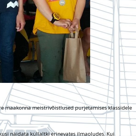
re maakonna meistrivõistlused purjetamises klassidele
si näidata küllaltki erinevates ilmaoludes. Kui