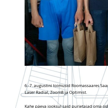
6.-7. augustini toimusid Roomassaares Saa
Laser Radial, Zoom8 ja Optimist.
Kahe päeva jooksul said purjetajad oma osku