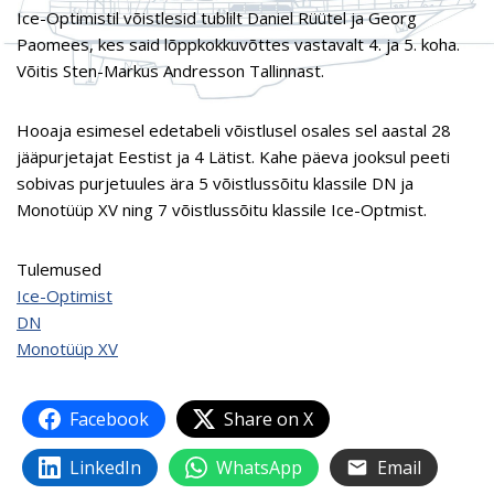
Ice-Optimistil võistlesid tublilt Daniel Rüütel ja Georg
Paomees, kes said lõppkokkuvõttes vastavalt 4. ja 5. koha.
Võitis Sten-Markus Andresson Tallinnast.
Hooaja esimesel edetabeli võistlusel osales sel aastal 28
jääpurjetajat Eestist ja 4 Lätist. Kahe päeva jooksul peeti
sobivas purjetuules ära 5 võistlussõitu klassile DN ja
Monotüüp XV ning 7 võistlussõitu klassile Ice-Optmist.
Tulemused
Ice-Optimist
DN
Monotüüp XV
Facebook
Share on X
LinkedIn
WhatsApp
Email