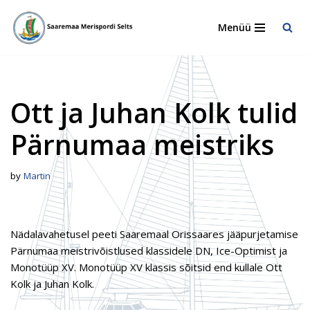
Menüü
Skip
to
content
Ott ja Juhan Kolk tulid
Pärnumaa meistriks
by
Martin
Nädalavahetusel peeti Saaremaal Orissaares jääpurjetamise
Pärnumaa meistrivõistlused klassidele DN, Ice-Optimist ja
Monotüüp XV. Monotüüp XV klassis sõitsid end kullale Ott
Kolk ja Juhan Kolk.