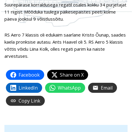
Suurepärase korraldusega regatil osales kokku 34 purjetajat
11 riigist. Mõõduka tuulega päikesepaistes peeti kolme
päeva jooksul 9 võistlussõitu.
RS Aero 7 klassis oli edukaim saarlane Kristo Õunap, saades
kaela pronksise autasu. Ants Haavel oli 5. RS Aero 5 klassis
võttis võidu Liina Kolk, olles regati parim ka naiste
arvestuses.
Facebook
Share on X
LinkedIn
WhatsApp
Email
Copy Link