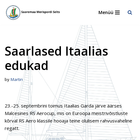
Menüü
Skip
to
content
Saarlased Itaalias
edukad
by
Martin
23.-25. septembrini toimus Itaalias Garda järve äärses
Malcesines RS Aerocup, mis on Euroopa meistrivõistluste
kõrval RS Aero klassile hooaja teine olulisem rahvusvaheline
regatt.