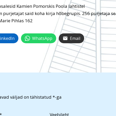
salesid Kamien Pomorskis Poola lahtistel
lm purjetajat said koha kirja hõbegrupis. 256 purjetaja s
Marie Pihlas 162
inkedIn
WhatsApp
Email
vad väljad on tähistatud
*
-ga
*
Veebileht