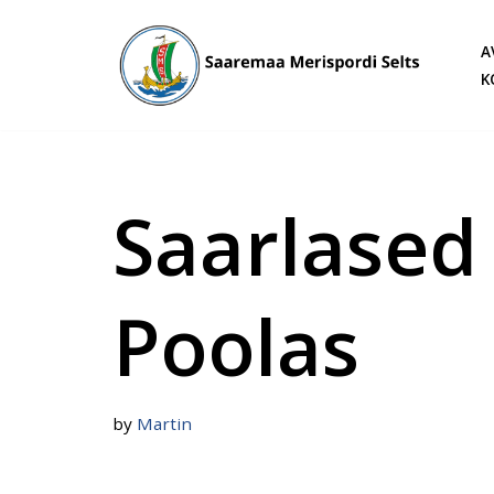
A
Skip
K
to
content
Saarlased
Poolas
by
Martin