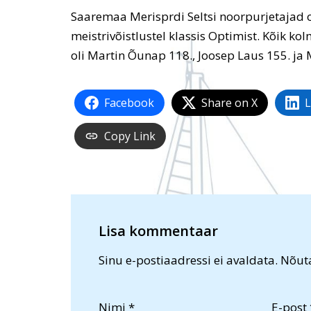
Saaremaa Merisprdi Seltsi noorpurjetajad o
meistrivõistlustel klassis Optimist. Kõik ko
oli Martin Õunap 118., Joosep Laus 155. ja 
Facebook
Share on X
L
Copy Link
Lisa kommentaar
Sinu e-postiaadressi ei avaldata.
Nõuta
Nimi
*
E-post