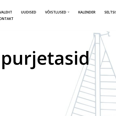
VALEHT
UUDISED
VÕISTLUSED
KALENDER
SELTSI
ONTAKT
 purjetasid