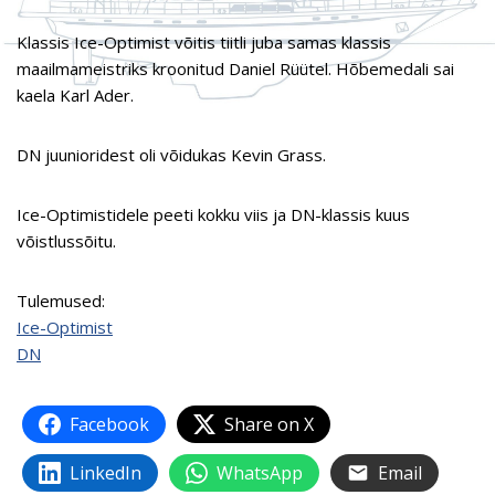
Klassis Ice-Optimist võitis tiitli juba samas klassis
maailmameistriks kroonitud Daniel Rüütel. Hõbemedali sai
kaela Karl Ader.
DN juunioridest oli võidukas Kevin Grass.
Ice-Optimistidele peeti kokku viis ja DN-klassis kuus
võistlussõitu.
Tulemused:
Ice-Optimist
DN
Facebook
Share on X
LinkedIn
WhatsApp
Email