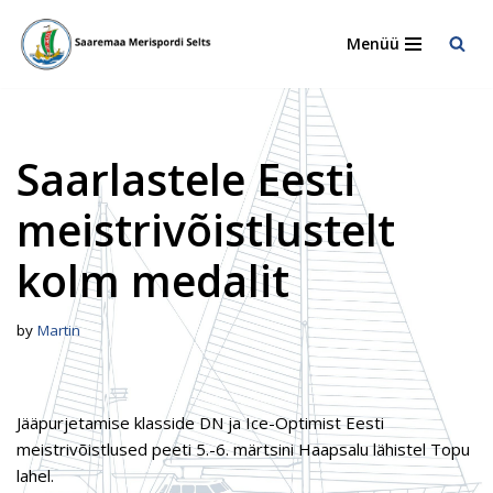
Menüü
Skip
to
content
Saarlastele Eesti
meistrivõistlustelt
kolm medalit
by
Martin
Jääpurjetamise klasside DN ja Ice-Optimist Eesti
meistrivõistlused peeti 5.-6. märtsini Haapsalu lähistel Topu
lahel.