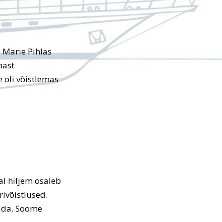
 Marie Pihlas
mast
 oli võistlemas
al hiljem osaleb
ivõistlused.
ada. Soome