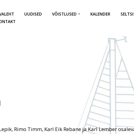
VALEHT
UUDISED
VÕISTLUSED
KALENDER
SELTSI
ONTAKT
l
i Lepik, Rimo Timm, Karl Eik Rebane ja Karl Lember osale