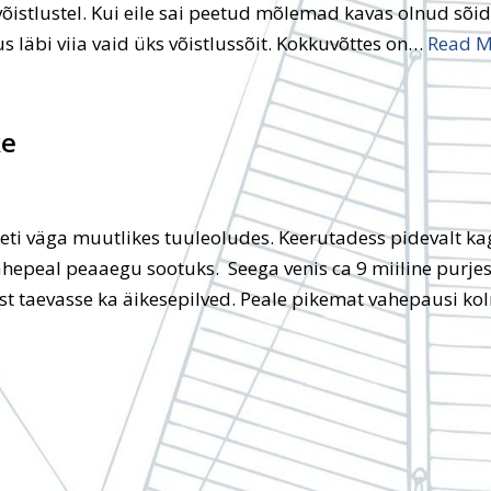
ivõistlustel. Kui eile sai peetud mõlemad kavas olnud sõid
s läbi viia vaid üks võistlussõit. Kokkuvõttes on…
Read M
ke
i väga muutlikes tuuleoludes. Keerutadess pidevalt kag
hepeal peaaegu sootuks. Seega venis ca 9 miiline purjesõ
ast taevasse ka äikesepilved. Peale pikemat vahepausi k