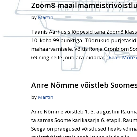
Zoom8 maailmameistrivõistlus
by
Martin
Taanis Aarhusis lõppesid täna Zoom8 klass
10. koha 99 punktiga. Tüdrukud purjetasid
mahaarvamisele. Võitis Ronja Grönblom Soom
69 ning neile jõuti ära pidada…
Read More 
Anre Nõmme võistleb Soome
by
Martin
Anre Nõmme võistleb 1.-3. augustini Raumas
ta samas Soome karikasarja 6. etapil. Rau
Seega on praegused võistlused heaks võim