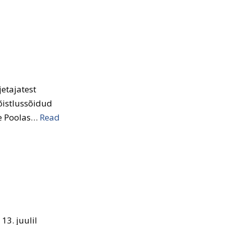
etajatest
õistlussõidud
se Poolas…
Read
3. juulil