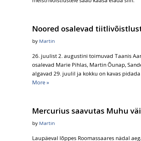
meistrivõistlustele saab kaasa elada siin.
Noored osalevad tiitlivõistlus
by
Martin
26. juulist 2. augustini toimuvad Taanis A
osalevad Marie Pihlas, Martin Õunap, Sande
algavad 29. juulil ja kokku on kavas pidada
More »
Mercurius saavutas Muhu väin
by
Martin
Laupäeval lõppes Roomassaares nädal aega 