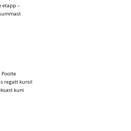
e etapp –
tisummast
 Poolte
s regatt kursil
eksast kuni