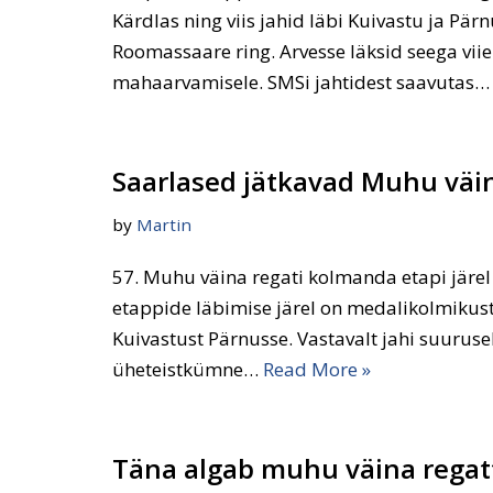
Kärdlas ning viis jahid läbi Kuivastu ja P
Roomassaare ring. Arvesse läksid seega vii
mahaarvamisele. SMSi jahtidest saavutas
Saarlased jätkavad Muhu väin
by
Martin
57. Muhu väina regati kolmanda etapi järel 
etappide läbimise järel on medalikolmikust n
Kuivastust Pärnusse. Vastavalt jahi suuruse
üheteistkümne…
Read More »
Täna algab muhu väina regat