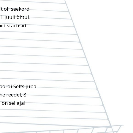
t oli seekord
.juuli õhtul.
id startisid
ordi Selts juba
e reedel, 8.
 on sel ajal