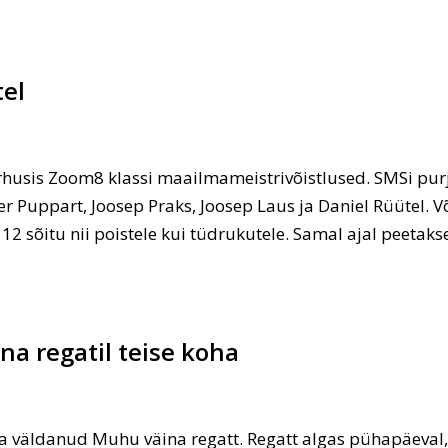
tel
arhusis Zoom8 klassi maailmameistrivõistlused. SMSi purj
r Puppart, Joosep Praks, Joosep Laus ja Daniel Rüütel. V
 12 sõitu nii poistele kui tüdrukutele. Samal ajal peetak
a regatil teise koha
väldanud Muhu väina regatt. Regatt algas pühapäeval, 1