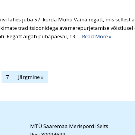
Liivi lahes juba 57. korda Muhu Väina regatt, mis sellest a
pikimate traditsioonidega avamerepurjetamise võistlusel 
ahti. Regatt algab pühapäeval, 13.…
Read More »
7
Järgmine »
MTÜ Saaremaa Merispordi Selts
Reg: 80094699