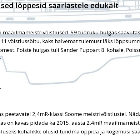
ed lõppesid saarlastele edukalt
i maailmameistrivõistlused. 59 tüdruku hulgas saavutas
 11 võistlussõitu, kaks halvemat tulemust läks lõppsum
est. Poiste hulgas tuli Sander Puppart 8. kohale. Poisse
»
s
 peetavatel 2,4mR-klassi Soome meistrivõistlustel. Näd
mas on kavas pidada ka 2015. aasta 2,4mR maailmameistr
aluseks kohalikke olusid tundma õppida ja kogemusi sa