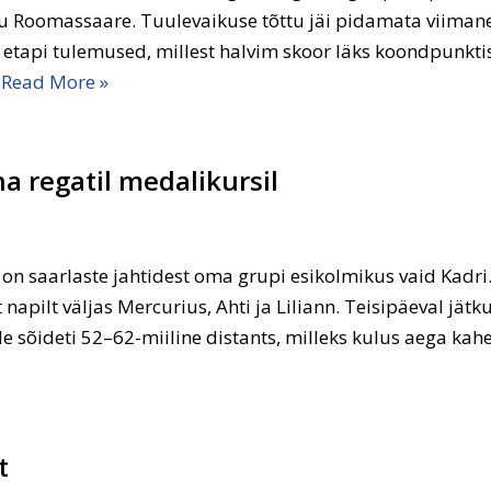
ärnu Roomassaare. Tuulevaikuse tõttu jäi pidamata viiman
e etapi tulemused, millest halvim skoor läks koondpunk
…
Read More »
a regatil medalikursil
on saarlaste jahtidest oma grupi esikolmikus vaid Kadri.
apilt väljas Mercurius, Ahti ja Liliann. Teisipäeval jätku
le sõideti 52–62-miiline distants, milleks kulus aega kah
t