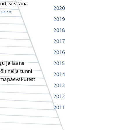
ud, siis täna
2020
ore »
2019
2018
2017
2016
u ja lääne
2015
it nelja tunni
2014
olmapäevakutest
2013
2012
2011