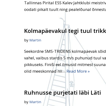
Tallinnas Pirital ESS Kalev Jahtklubi meistr
oodati pikalt tuult ning pealelõunal õnnestu
Kolmapäevakul tegi tuul trik
by
Martin
Seekordne SMS-TRIDENS kolmapäevak sõidet
vahel, vaibus stardis 5 m/s puhunud tuul va
pikkuseks. Finiši eel ilmusid mitmest suun
olid meeskonnad nii…
Read More »
Ruhnusse purjetati läbi Läti
by
Martin