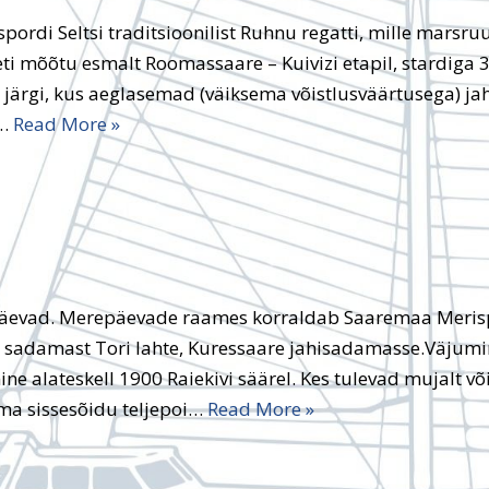
pordi Seltsi traditsioonilist Ruhnu regatti, mille marsruu
ti mõõtu esmalt Roomassaare – Kuivizi etapil, stardiga 31
i järgi, kus aeglasemad (väiksema võistlusväärtusega) jah
s…
Read More »
päevad. Merepäevade raames korraldab Saaremaa Merisp
 sadamast Tori lahte, Kuressaare jahisadamasse.Väjumin
e alateskell 1900 Raiekivi säärel. Kes tulevad mujalt või
ma sissesõidu teljepoi…
Read More »