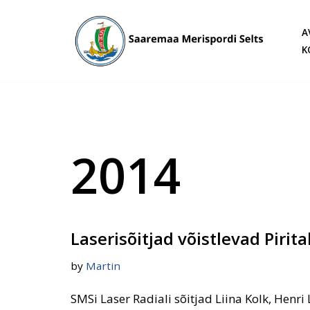
A
Skip
K
to
content
2014
Laserisõitjad võistlevad Pirita
by
Martin
SMSi Laser Radiali sõitjad Liina Kolk, Henr