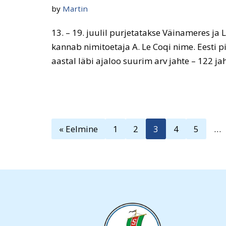
by
Martin
13. – 19. juulil purjetatakse Väinameres ja 
kannab nimitoetaja A. Le Coqi nime. Eesti 
aastal läbi ajaloo suurim arv jahte – 122 j
« Eelmine
1
2
3
4
5
…