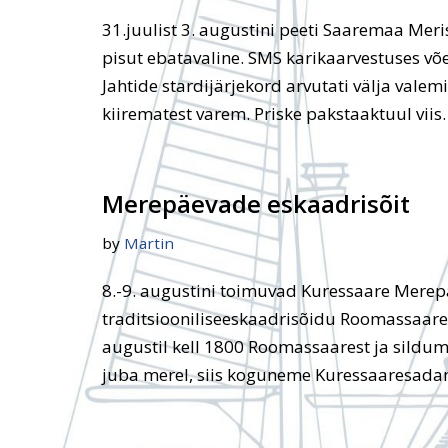
31.juulist 3. augustini peeti Saaremaa Meris
pisut ebatavaline. SMS karikaarvestuses võe
Jahtide stardijärjekord arvutati välja valem
kiirematest varem. Priske pakstaaktuul vii
Merepäevade eskaadrisõit
by
Martin
8.-9. augustini toimuvad Kuressaare Mere
traditsiooniliseeskaadrisõidu Roomassaare
augustil kell 1800 Roomassaarest ja sildumin
juba merel, siis koguneme Kuressaaresada